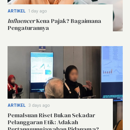
ARTIKEL
1 day ago
Influencer
Kena Pajak? Bagaimana
Pengaturannya
ARTIKEL
3 days ago
Pemalsuan Riset Bukan Sekadar
Pelanggaran Etik: Adakah
Pertanggungjawaban Pidananya?