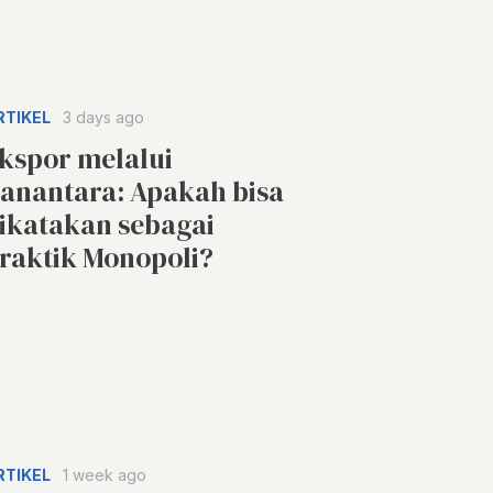
RTIKEL
3 days ago
kspor melalui
anantara: Apakah bisa
ikatakan sebagai
raktik Monopoli?
RTIKEL
1 week ago