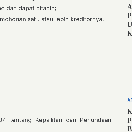
A
o dan dapat ditagih;
P
rmohonan satu atau lebih kreditornya.
U
K
A
K
P
4 tentang Kepailitan dan Penundaan
B