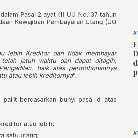
r dalam
Pasal 2 ayat (1) UU No. 37 tahun
ndaan Kewajiban Pembayaran Utang
(UU
A
E
D
u lebih Kreditor dan tidak membayar
 telah jatuh waktu dan dapat ditagih,
d
 Pengadilan, baik atas permohonannya
p
u atau lebih kreditornya
”.
n pailit berdasarkan bunyi pasal di atas
editor atau lebih;
A
a satu utang;