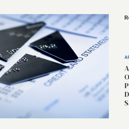
R
A
A
O
P
D
S