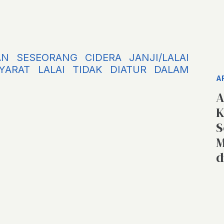
N SESEORANG CIDERA JANJI/LALAI
YARAT LALAI TIDAK DIATUR DALAM
A
A
K
S
M
d