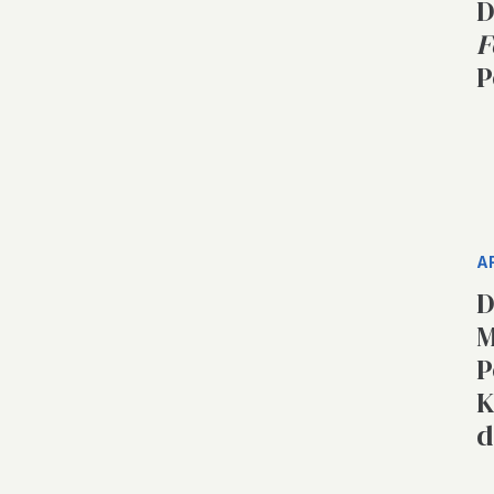
D
F
P
A
D
M
P
K
d