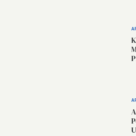
A
K
M
P
A
A
P
U