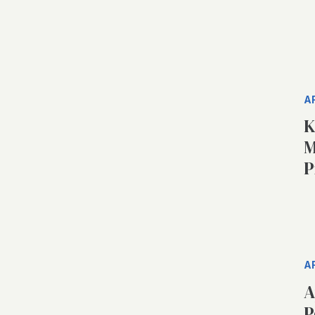
A
K
M
P
A
A
P