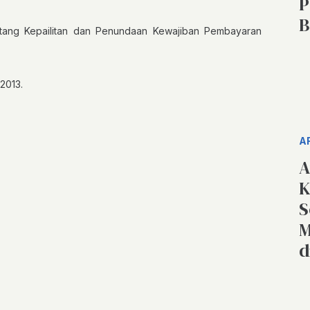
P
B
ang Kepailitan dan Penundaan Kewajiban Pembayaran
2013.
A
A
K
S
M
d