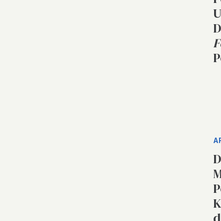
U
D
F
P
A
D
M
P
K
d