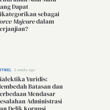
ang Dapat
ikategorikan sebagai
orce Majeure
dalam
erjanjian?
RTIKEL
2 weeks ago
ialektika Yuridis:
embedah Batasan dan
erbedaan Mendasar
esalahan Administrasi
an Delik Korupsi