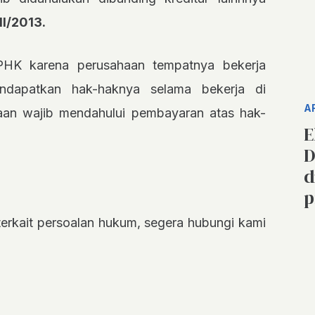
I/2013.
PHK karena perusahaan tempatnya bekerja
endapatkan hak-haknya selama bekerja di
A
aan wajib mendahului pembayaran atas hak-
E
D
d
p
t terkait persoalan hukum, segera hubungi kami