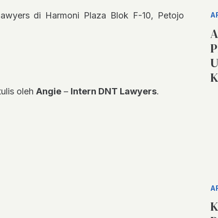
awyers di Harmoni Plaza Blok F-10, Petojo
A
A
P
U
K
tulis oleh
Angie
–
Intern DNT Lawyers
.
A
K