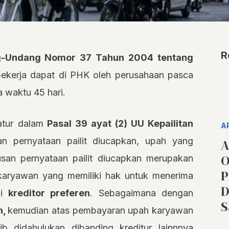
R
ng-Undang Nomor 37 Tahun 2004 tentang
pekerja dapat di PHK oleh perusahaan pasca
a waktu 45 hari.
atur dalam
Pasal 39 ayat (2) UU Kepailitan
A
n pernyataan pailit diucapkan, upah yang
A
O
san pernyataan pailit diucapkan merupakan
P
, karyawan yang memiliki hak untuk menerima
D
ai
kreditor preferen
. Sebagaimana dengan
S
n,
kemudian atas pembayaran upah karyawan
ib didahulukan dibanding kreditur lainnnya