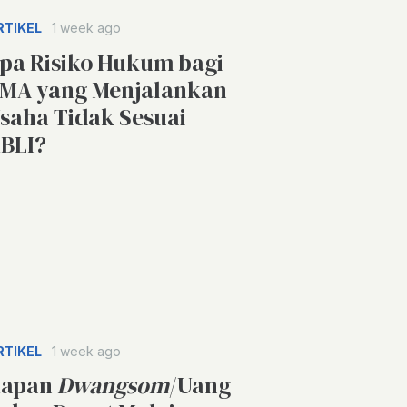
RTIKEL
1 week ago
pa Risiko Hukum bagi
MA yang Menjalankan
saha Tidak Sesuai
BLI?
RTIKEL
1 week ago
apan
Dwangsom
/Uang