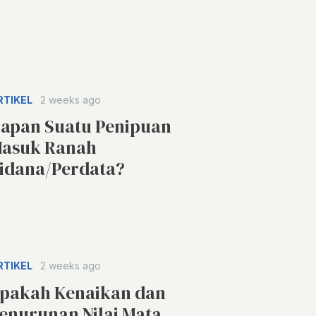
RTIKEL
2 weeks ago
apan Suatu Penipuan
asuk Ranah
idana/Perdata?
RTIKEL
2 weeks ago
pakah Kenaikan dan
enurunan Nilai Mata