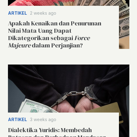
ARTIKEL
2 weeks ago
Apakah Kenaikan dan Penurunan
Nilai Mata Uang Dapat
Dikategorikan sebagai
Force
Majeure
dalam Perjanjian?
ARTIKEL
3 weeks ago
Dialektika Yuridis: Membedah