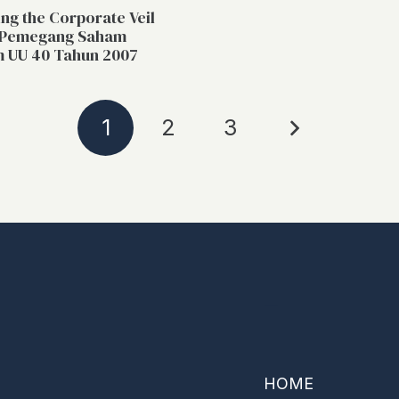
ing the Corporate Veil
 Pemegang Saham
 UU 40 Tahun 2007
1
2
3
–
HOME