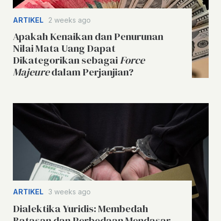
ARTIKEL
2 weeks ago
Apakah Kenaikan dan Penurunan
Nilai Mata Uang Dapat
Dikategorikan sebagai
Force
Majeure
dalam Perjanjian?
ARTIKEL
3 weeks ago
Dialektika Yuridis: Membedah
Batasan dan Perbedaan Mendasar