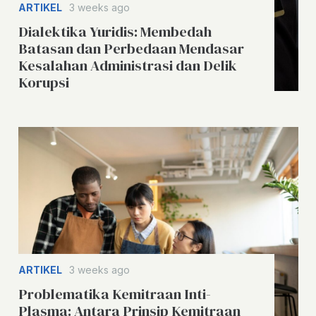
ARTIKEL
3 weeks ago
Dialektika Yuridis: Membedah
Batasan dan Perbedaan Mendasar
Kesalahan Administrasi dan Delik
Korupsi
ARTIKEL
3 weeks ago
Problematika Kemitraan Inti-
Plasma: Antara Prinsip Kemitraan