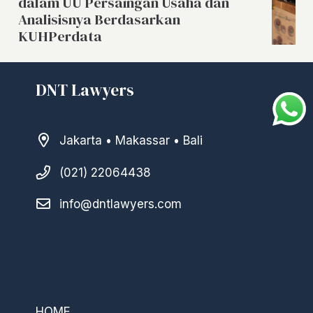
dalam UU Persaingan Usaha dan
Analisisnya Berdasarkan
KUHPerdata
DNT Lawyers
Jakarta • Makassar • Bali
(021) 22064438
info@dntlawyers.com
–
HOME