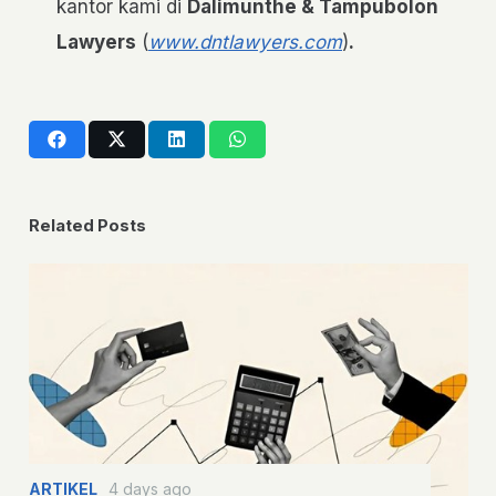
kantor kami di
Dalimunthe & Tampubolon
Lawyers
(
www.dntlawyers.com
)
.
Related Posts
ARTIKEL
4 days ago