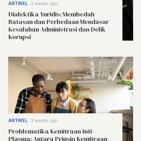
ARTIKEL
3 weeks ago
Dialektika Yuridis: Membedah
Batasan dan Perbedaan Mendasar
Kesalahan Administrasi dan Delik
Korupsi
ARTIKEL
3 weeks ago
Problematika Kemitraan Inti-
Plasma: Antara Prinsip Kemitraan