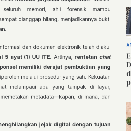
ri seluruh memori, ahli forensik mampu
empat dianggap hilang, menjadikannya bukti
an.
A
formasi dan dokumen elektronik telah diakui
E
l 5 ayat (1) UU ITE
. Artinya,
rentetan
chat
D
ponsel memiliki derajat pembuktian yang
d
diperoleh melalui prosedur yang sah. Kekuatan
p
ihat melampaui apa yang tampak di layar,
n memetakan metadata—kapan, di mana, dan
enghilangkan jejak digital dengan tujuan