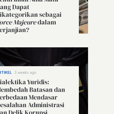
ang Dapat
ikategorikan sebagai
orce Majeure
dalam
erjanjian?
RTIKEL
3 weeks ago
ialektika Yuridis:
embedah Batasan dan
erbedaan Mendasar
esalahan Administrasi
an Delik Korupsi