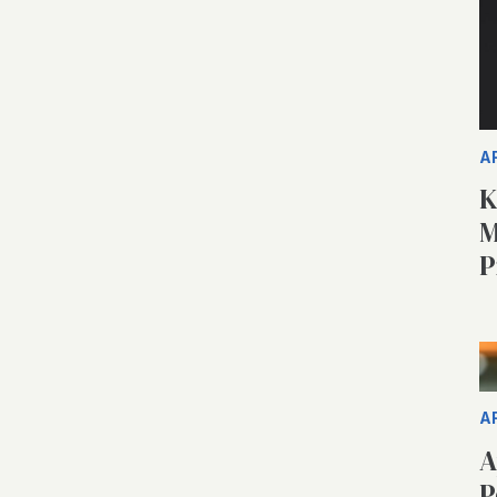
A
K
M
P
A
A
P