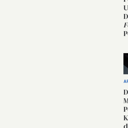
U
D
F
P
A
D
M
P
K
d