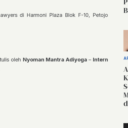
P
B
awyers di Harmoni Plaza Blok F-10, Petojo
A
tulis oleh
Nyoman Mantra Adiyoga
–
Intern
A
.
K
S
M
d