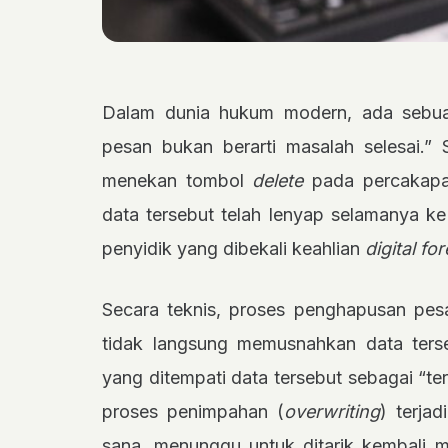
Dalam dunia hukum modern, ada sebuah
pesan bukan berarti masalah selesai.” 
menekan tombol
delete
pada percakapan
data tersebut telah lenyap selamanya k
penyidik yang dibekali keahlian
digital fo
Secara teknis, proses penghapusan pe
tidak langsung memusnahkan data ters
yang ditempati data tersebut sebagai “te
proses penimpahan (
overwriting
) terjad
sana, menunggu untuk ditarik kembali m