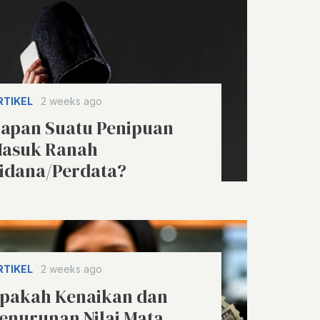
RTIKEL
2 weeks ago
apan Suatu Penipuan
asuk Ranah
idana/Perdata?
RTIKEL
2 weeks ago
pakah Kenaikan dan
enurunan Nilai Mata