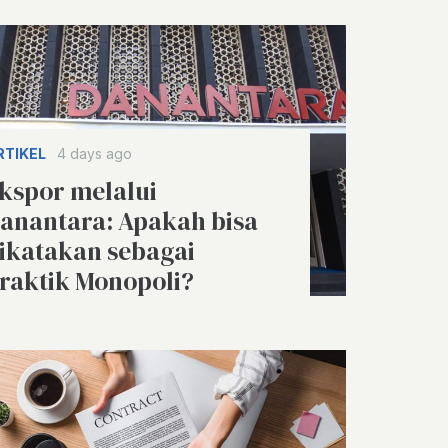
RTIKEL
4 days ago
kspor melalui
anantara: Apakah bisa
ikatakan sebagai
raktik Monopoli?