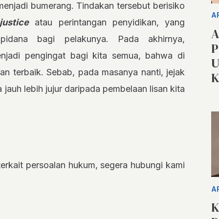
menjadi bumerang. Tindakan tersebut berisiko
A
justice
atau perintangan penyidikan, yang
A
idana bagi pelakunya. Pada akhirnya,
P
enjadi pengingat bagi kita semua, bahwa di
U
ngan terbaik. Sebab, pada masanya nanti, jejak
K
 jauh lebih jujur daripada pembelaan lisan kita
t terkait persoalan hukum, segera hubungi kami
A
K