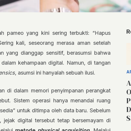
R
 pameo yang kini sering terbukti: “Hapus
Sering kali, seseorang merasa aman setelah
 yang dianggap sensitif, berasumsi bahwa
e dalam kehampaan digital. Namun, di tangan
A
rensics
, asumsi ini hanyalah sebuah ilusi.
A
O
san di dalam memori penyimpanan perangkat
P
ebut. Sistem operasi hanya menandai ruang
D
rsedia” untuk ditimpa oleh data baru. Sebelum
S
i, jejak digital tersebut tetap bersemayam di
elalui
metode
physical acquisition
. Melalui