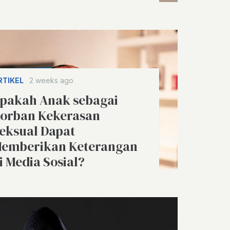
RTIKEL
2 weeks ago
pakah Anak sebagai
orban Kekerasan
eksual Dapat
emberikan Keterangan
i Media Sosial?