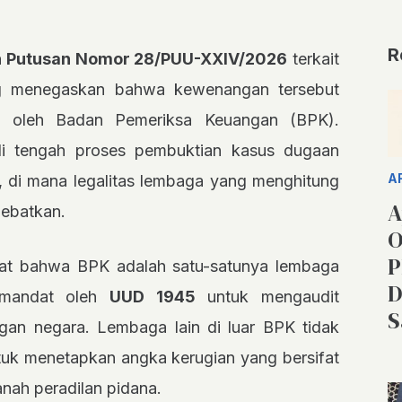
R
n
Putusan Nomor 28/PUU-XXIV/2026
terkait
ng menegaskan bahwa kewenangan tersebut
kan oleh Badan Pemeriksa Keuangan (BPK).
 di tengah proses pembuktian kasus dugaan
A
i, di mana legalitas lembaga yang menghitung
A
debatkan.
O
P
at bahwa BPK adalah satu-satunya lembaga
D
n mandat oleh
UUD 1945
untuk mengaudit
S
an negara. Lembaga lain di luar BPK tidak
ntuk menetapkan angka kerugian yang bersifat
nah peradilan pidana.