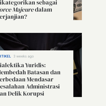
ikategorikan sebagai
orce Majeure
dalam
erjanjian?
RTIKEL
3 weeks ago
ialektika Yuridis:
embedah Batasan dan
erbedaan Mendasar
esalahan Administrasi
an Delik Korupsi