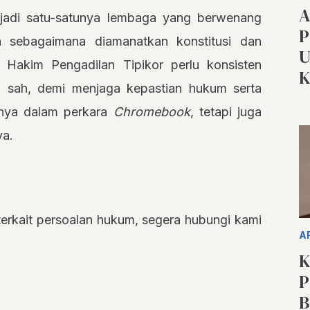
A
jadi satu-satunya lembaga yang berwenang
P
 sebagaimana diamanatkan konstitusi dan
U
 Hakim Pengadilan Tipikor perlu konsisten
K
g sah, demi menjaga kepastian hukum serta
anya dalam perkara
Chromebook
, tetapi juga
ya.
t terkait persoalan hukum, segera hubungi kami
A
K
P
B