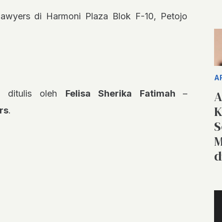
awyers di Harmoni Plaza Blok F-10, Petojo
A
A
i ditulis oleh
Felisa Sherika Fatimah
–
K
rs
.
S
M
d