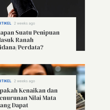
RTIKEL
2 weeks ago
apan Suatu Penipuan
asuk Ranah
idana/Perdata?
RTIKEL
2 weeks ago
pakah Kenaikan dan
enurunan Nilai Mata
ang Dapat