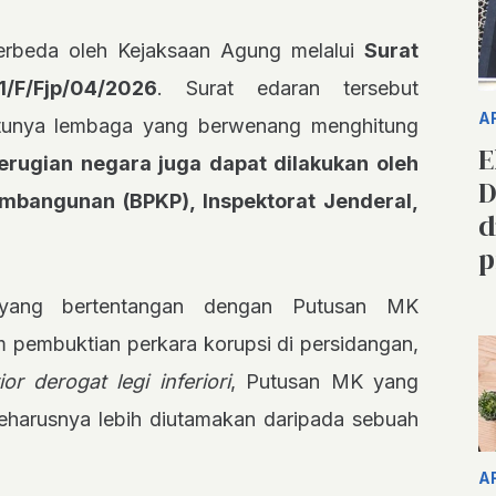
berbeda oleh Kejaksaan Agung melalui
Surat
F/Fjp/04/2026
. Surat edaran tersebut
A
tunya lembaga yang berwenang menghitung
E
erugian negara juga dapat dilakukan oleh
D
bangunan (BPKP), Inspektorat Jenderal,
d
p
ang bertentangan dengan Putusan MK
 pembuktian perkara korupsi di persidangan,
or derogat legi inferiori
, Putusan MK yang
seharusnya lebih diutamakan daripada sebuah
A