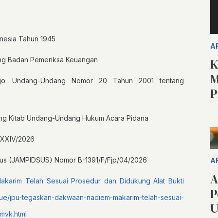
nesia Tahun 1945
A
ng Badan Pemeriksa Keuangan
K
M
o. Undang-Undang Nomor 20 Tahun 2001 tentang
P
ng Kitab Undang-Undang Hukum Acara Pidana
-XXIV/2026
sus (JAMPIDSUS) Nomor B-1391/F/Fjp/04/2026
A
A
arim Telah Sesuai Prosedur dan Didukung Alat Bukti
P
issue/jpu-tegaskan-dakwaan-nadiem-makarim-telah-sesuai-
U
mvk.html