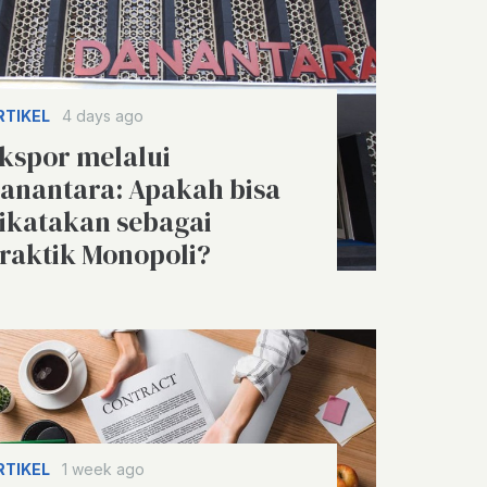
RTIKEL
4 days ago
kspor melalui
anantara: Apakah bisa
ikatakan sebagai
raktik Monopoli?
RTIKEL
1 week ago