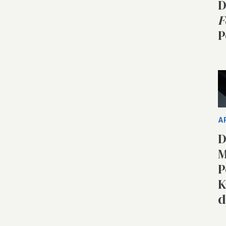
D
F
P
A
D
M
P
K
d