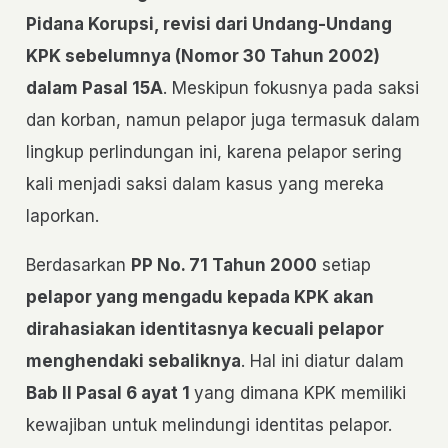
Pidana Korupsi, revisi dari Undang-Undang
KPK sebelumnya (Nomor 30 Tahun 2002)
dalam Pasal 15A
. Meskipun fokusnya pada saksi
dan korban, namun pelapor juga termasuk dalam
lingkup perlindungan ini, karena pelapor sering
kali menjadi saksi dalam kasus yang mereka
laporkan.
Berdasarkan
PP No. 71 Tahun 2000
setiap
pelapor yang mengadu kepada KPK akan
dirahasiakan identitasnya kecuali pelapor
menghendaki sebaliknya
. Hal ini diatur dalam
Bab II Pasal 6 ayat 1
yang dimana KPK memiliki
kewajiban untuk melindungi identitas pelapor.