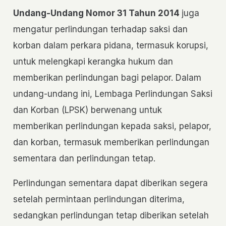
Undang-Undang Nomor 31 Tahun 2014
juga
mengatur perlindungan terhadap saksi dan
korban dalam perkara pidana, termasuk korupsi,
untuk melengkapi kerangka hukum dan
memberikan perlindungan bagi pelapor. Dalam
undang-undang ini, Lembaga Perlindungan Saksi
dan Korban (LPSK) berwenang untuk
memberikan perlindungan kepada saksi, pelapor,
dan korban, termasuk memberikan perlindungan
sementara dan perlindungan tetap.
Perlindungan sementara dapat diberikan segera
setelah permintaan perlindungan diterima,
sedangkan perlindungan tetap diberikan setelah