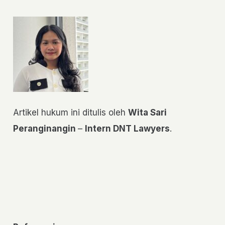
Artikel hukum ini ditulis oleh
Wita Sari
Peranginangin
–
Intern DNT Lawyers
.