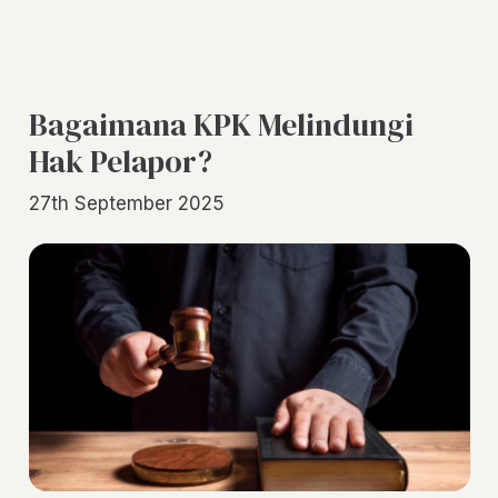
Bagaimana KPK Melindungi
Hak Pelapor?
27th September 2025