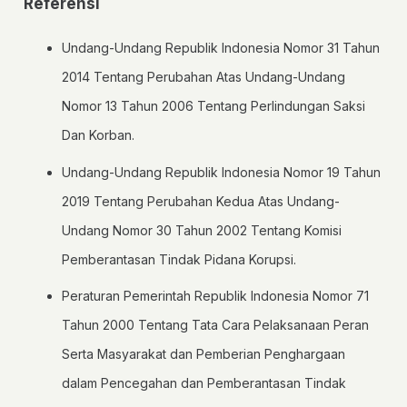
Referensi
Undang-Undang Republik Indonesia Nomor 31 Tahun
2014 Tentang Perubahan Atas Undang-Undang
Nomor 13 Tahun 2006 Tentang Perlindungan Saksi
Dan Korban.
Undang-Undang Republik Indonesia Nomor 19 Tahun
2019 Tentang Perubahan Kedua Atas Undang-
Undang Nomor 30 Tahun 2002 Tentang Komisi
Pemberantasan Tindak Pidana Korupsi.
Peraturan Pemerintah Republik Indonesia Nomor 71
Tahun 2000 Tentang Tata Cara Pelaksanaan Peran
Serta Masyarakat dan Pemberian Penghargaan
dalam Pencegahan dan Pemberantasan Tindak