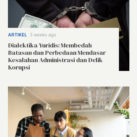
ARTIKEL
3 weeks ago
Dialektika Yuridis: Membedah
Batasan dan Perbedaan Mendasar
Kesalahan Administrasi dan Delik
Korupsi