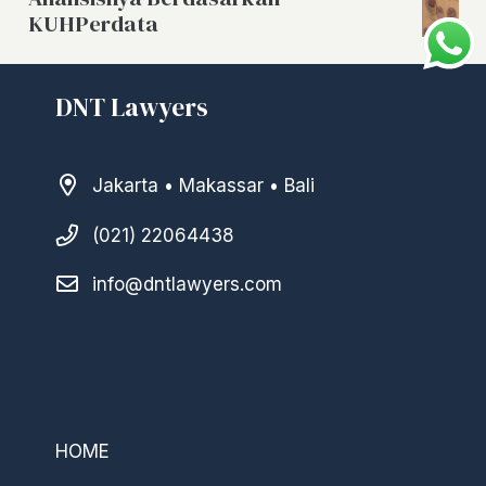
KUHPerdata
DNT Lawyers
Jakarta • Makassar • Bali
(021) 22064438
info@dntlawyers.com
–
HOME