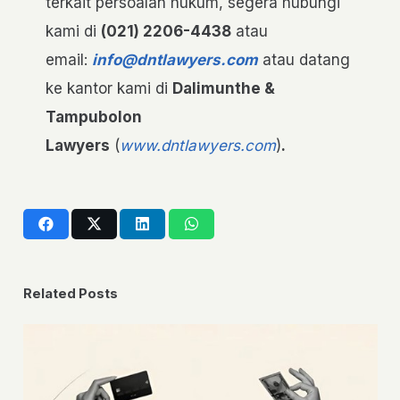
terkait persoalan hukum, segera hubungi
kami di
(021) 2206-4438
atau
email:
info@dntlawyers.com
atau datang
ke kantor kami di
Dalimunthe &
Tampubolon
Lawyers
(
www.dntlawyers.com
)
.
Related Posts