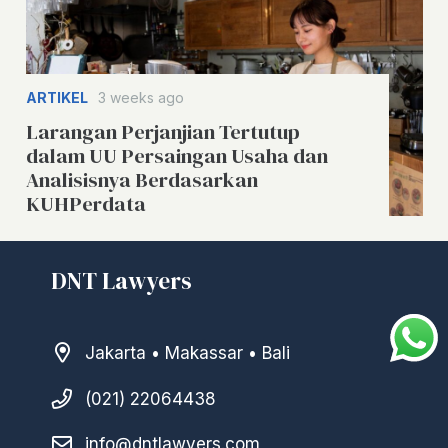
ARTIKEL
3 weeks ago
Larangan Perjanjian Tertutup
dalam UU Persaingan Usaha dan
Analisisnya Berdasarkan
KUHPerdata
DNT Lawyers
Jakarta • Makassar • Bali
(021) 22064438
info@dntlawyers.com