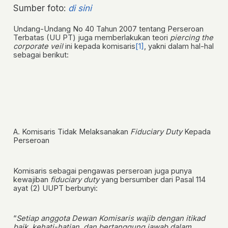
Sumber foto:
di sini
Undang-Undang No 40 Tahun 2007 tentang Perseroan
Terbatas (UU PT) juga memberlakukan teori
piercing the
corporate veil
ini kepada komisaris
[1]
, yakni dalam hal-hal
sebagai berikut:
A. Komisaris Tidak Melaksanakan
Fiduciary Duty
Kepada
Perseroan
Komisaris sebagai pengawas perseroan juga punya
kewajiban
fiduciary duty
yang bersumber dari
Pasal 114
ayat (2) UUPT
berbunyi:
“
Setiap anggota Dewan Komisaris wajib dengan itikad
baik, kehati-hatian, dan bertanggung jawab dalam