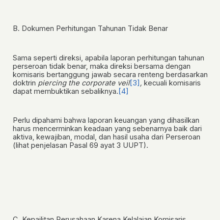
B. Dokumen Perhitungan Tahunan Tidak Benar
Sama seperti direksi, apabila laporan perhitungan tahunan
perseroan tidak benar, maka direksi bersama dengan
komisaris bertanggung jawab secara renteng berdasarkan
doktrin
piercing the corporate veil
[3]
,
kecuali komisaris
dapat membuktikan sebaliknya.
[4]
Perlu dipahami bahwa laporan keuangan yang dihasilkan
harus mencerminkan
keadaan yang sebenarnya
baik dari
aktiva, kewajiban, modal, dan hasil usaha dari Perseroan
(lihat penjelasan Pasal 69 ayat 3 UUPT).
C. Kepailitan Perusahaan Karena Kelalaian Komisaris