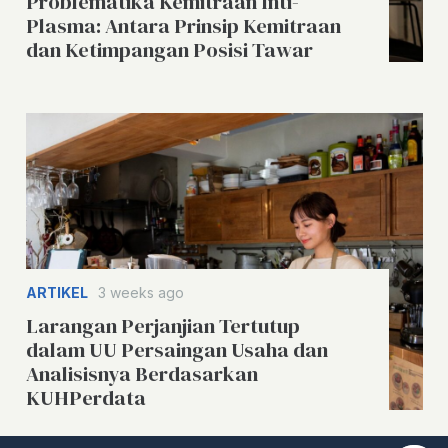
Problematika Kemitraan Inti-
Plasma: Antara Prinsip Kemitraan
dan Ketimpangan Posisi Tawar
ARTIKEL
3 weeks ago
Larangan Perjanjian Tertutup
dalam UU Persaingan Usaha dan
Analisisnya Berdasarkan
KUHPerdata