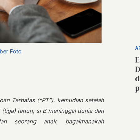
A
ber Foto
E
D
d
p
oan Terbatas (“PT”), kemudian setelah
 (tiga) tahun, si B meninggal dunia dan
dan seorang anak, bagaimanakah