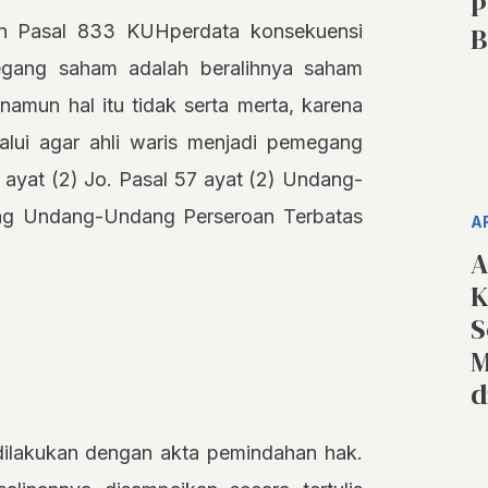
P
an Pasal 833 KUHperdata konsekuensi
B
egang saham adalah beralihnya saham
namun hal itu tidak serta merta, karena
alui agar ahli waris menjadi pemegang
ayat (2) Jo. Pasal 57 ayat (2) Undang-
ng Undang-Undang Perseroan Terbatas
A
A
K
S
M
d
ilakukan dengan akta pemindahan hak.