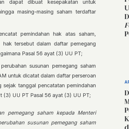
ian dapat dibuat kesepakatan untuk
U
ingga masing-masing saham terdaftar
D
F
P
 mencatat pemindahan hak atas saham,
n hak tersebut dalam daftar pemegang
agaimana Pasal 56 ayat (3) UU PT;
n perubahan susunan pemegang saham
 untuk dicatat dalam daftar perseroan
A
ng sejak tanggal pencatatan pemindahan
D
t (3) UU PT Pasal 56 ayat (3) UU PT;
M
P
nan pemegang saham kepada Menteri
K
perubahan susunan pemegang saham
d