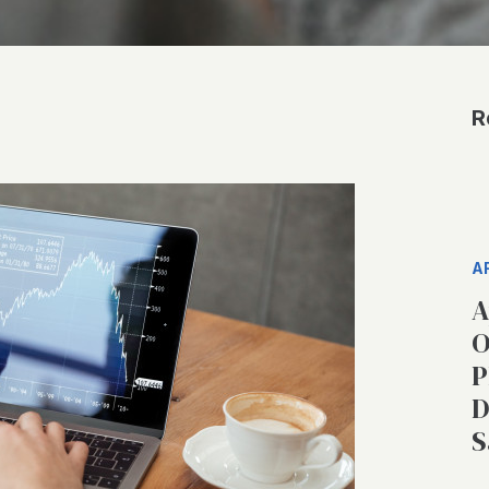
R
A
A
O
P
D
S