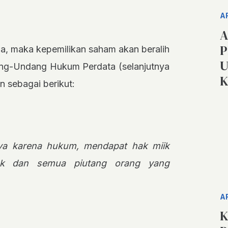
A
A
P
ia, maka kepemilikan saham akan beralih
U
dang-Undang Hukum Perdata (selanjutnya
K
 sebagai berikut:
inya karena hukum, mendapat hak miik
k dan semua piutang orang yang
A
K