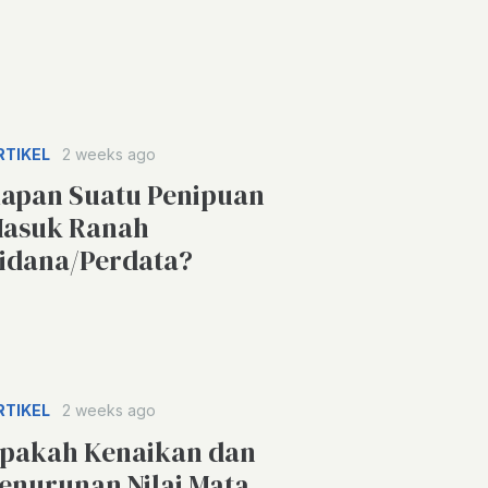
RTIKEL
2 weeks ago
apan Suatu Penipuan
asuk Ranah
idana/Perdata?
RTIKEL
2 weeks ago
pakah Kenaikan dan
enurunan Nilai Mata