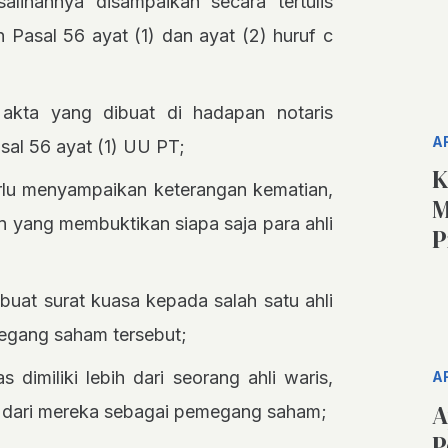
linannya disampaikan secara tertulis
Pasal 56 ayat (1) dan ayat (2) huruf c
 akta yang dibuat di hadapan notaris
A
al 56 ayat (1) UU PT;
K
erlu menyampaikan keterangan kematian,
M
in yang membuktikan siapa saja para ahli
P
mbuat surat kuasa kepada salah satu ahli
megang saham tersebut;
 dimiliki lebih dari seorang ahli waris,
A
A
tu dari mereka sebagai pemegang saham;
P