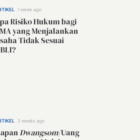
RTIKEL
1 week ago
pa Risiko Hukum bagi
MA yang Menjalankan
saha Tidak Sesuai
BLI?
RTIKEL
2 weeks ago
apan
Dwangsom
/Uang