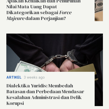
Apakah Kenaikan dan Penurunan
Nilai Mata Uang Dapat
Dikategorikan sebagai
Force
Majeure
dalam Perjanjian?
ARTIKEL
3 weeks ago
Dialektika Yuridis: Membedah
Batasan dan Perbedaan Mendasar
Kesalahan Administrasi dan Delik
Korupsi