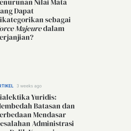
enurunan Nilai Mata
ang Dapat
ikategorikan sebagai
orce Majeure
dalam
erjanjian?
RTIKEL
3 weeks ago
ialektika Yuridis:
embedah Batasan dan
erbedaan Mendasar
esalahan Administrasi