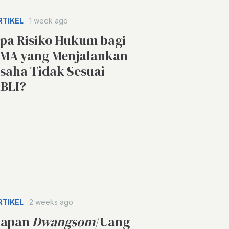
RTIKEL
1 week ago
pa Risiko Hukum bagi
MA yang Menjalankan
saha Tidak Sesuai
BLI?
RTIKEL
2 weeks ago
apan
Dwangsom
/Uang