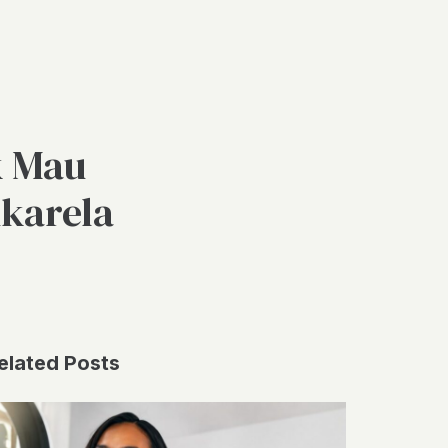
k Mau
karela
elated Posts