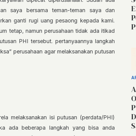
E
kan saya bersama teman-teman saya dan
P
kan ganti rugi uang pesaong kepada kami.
P
um tetap, namun perusahaan tidak ada itikad
putusan PHI tersebut. pertanyaannya langkah
aksa” perusahaan agar melaksanakan putusan
A
A
O
P
D
ela melaksanakan isi putusan (perdata/PHI)
S
ka ada beberapa langkah yang bisa anda