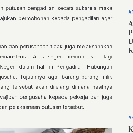
n putusan pengadilan secara sukarela maka
A
ajukan permohonan kepada pengadilan agar
A
P
U
lan dan perusahaan tidak juga melaksanakan
K
n teman-teman Anda segera memohonkan lagi
 Negeri dalam hal ini Pengadilan Hubungan
ngusaha. Tujuannya agar barang-barang milik
ang tersebut akan dilelang dimana hasilnya
ajiban pengusaha kepada pekerja dan juga
gan pelaksanaan putusan tersebut.
A
K