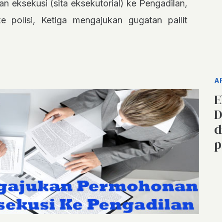
 eksekusi (sita eksekutorial) ke Pengadilan,
 polisi, Ketiga mengajukan gugatan pailit
A
E
D
d
p