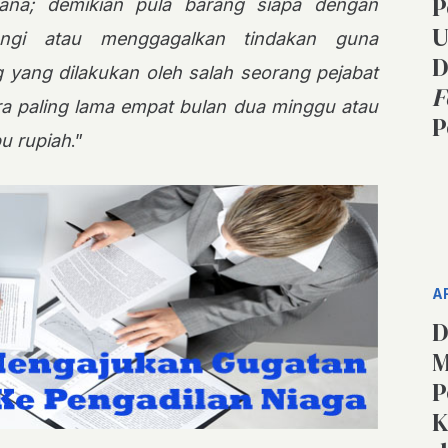
P
ana; demikian pula barang siapa dengan
U
angi atau menggagalkan tindakan guna
D
yang dilakukan oleh salah seorang pejabat
F
ra paling lama empat bulan dua minggu atau
P
bu rupiah
.”
A
D
M
P
K