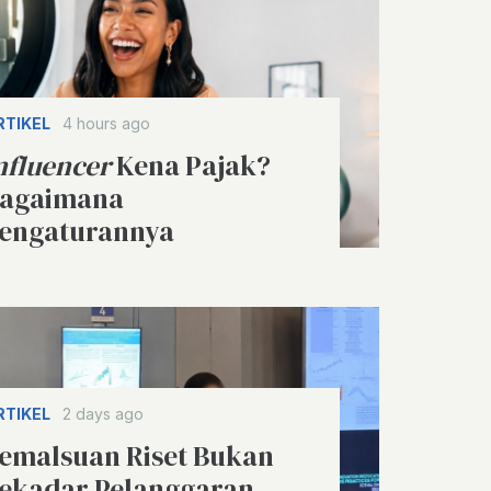
RTIKEL
4 hours ago
nfluencer
Kena Pajak?
agaimana
engaturannya
RTIKEL
2 days ago
emalsuan Riset Bukan
ekadar Pelanggaran