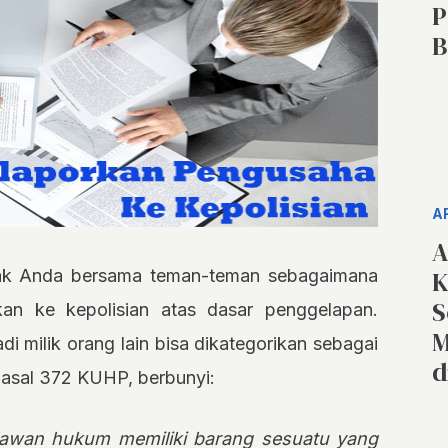
P
B
A
A
K
ak Anda bersama teman-teman sebagaimana
S
kan ke kepolisian atas dasar penggelapan.
M
 milik orang lain bisa dikategorikan sebagai
d
asal 372 KUHP, berbunyi:
lawan hukum memiliki barang sesuatu yang