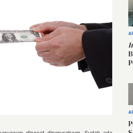
A
I
B
P
A
P
S
karyawan dipecat diperusahaan. Sudah ada