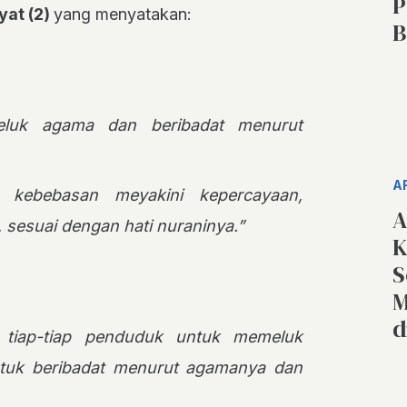
P
yat (2)
yang menyatakan:
B
eluk agama dan beribadat menurut
A
 kebebasan meyakini kepercayaan,
A
 sesuai dengan hati nuraninya.”
K
S
M
d
 tiap-tiap penduduk untuk memeluk
tuk beribadat menurut agamanya dan