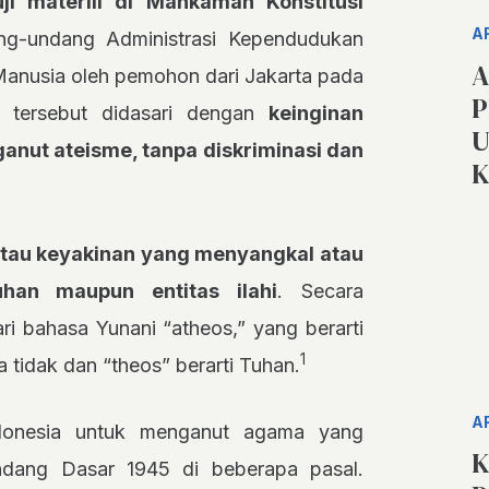
uji materiil di Mahkamah Konstitusi
A
ng-undang Administrasi Kependudukan
A
anusia oleh pemohon dari Jakarta pada
P
 tersebut didasari dengan
keinginan
U
nut ateisme, tanpa diskriminasi dan
K
tau keyakinan yang menyangkal atau
han maupun entitas ilahi
. Secara
ari bahasa Yunani “atheos,” yang berarti
1
tidak dan “theos” berarti Tuhan.
A
ndonesia untuk menganut agama yang
K
undang Dasar 1945 di beberapa pasal.