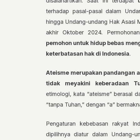
disalahartikan. Saat ini terdapat
terhadap pasal-pasal dalam Unda
hingga Undang-undang Hak Asasi M
akhir Oktober 2024. Permohonan
pemohon untuk hidup bebas menga
keterbatasan hak di Indonesia
.
Ateisme merupakan pandangan a
tidak meyakini keberadaan Tu
etimologi, kata “ateisme” berasal d
“tanpa Tuhan,” dengan “a” bermakna 
Pengaturan kebebasan rakyat I
dipilihnya diatur dalam Undang-