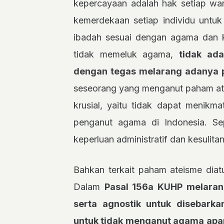
kepercayaan adalah hak setiap wa
kemerdekaan setiap individu untu
ibadah sesuai dengan agama dan 
tidak memeluk agama,
tidak ad
dengan tegas melarang adanya p
seseorang yang menganut paham at
krusial, yaitu tidak dapat menikm
penganut agama di Indonesia. Sep
keperluan administratif dan kesulit
Bahkan terkait paham ateisme diat
Dalam
Pasal 156a KUHP melaran
serta agnostik untuk disebark
untuk tidak menganut agama apa