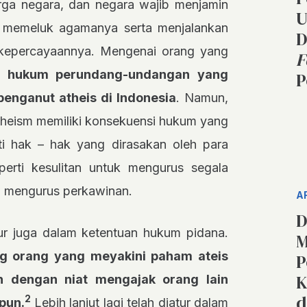
rga negara, dan negara wajib menjamin
U
k memeluk agamanya serta menjalankan
D
kepercayaannya. Mengenai orang yang
F
a hukum perundang-undangan yang
P
enganut atheis di Indonesia
. Namun,
heism memiliki konsekuensi hukum yang
ati hak – hak yang dirasakan oleh para
erti kesulitan untuk mengurus segala
an mengurus perkawinan.
A
D
ur juga dalam ketentuan hukum pidana.
M
g orang yang meyakini paham ateis
P
K
an dengan niat mengajak orang lain
d
2
pun.
Lebih lanjut lagi telah diatur dalam