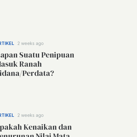
RTIKEL
2 weeks ago
apan Suatu Penipuan
asuk Ranah
idana/Perdata?
RTIKEL
2 weeks ago
pakah Kenaikan dan
enurunan Nilai Mata