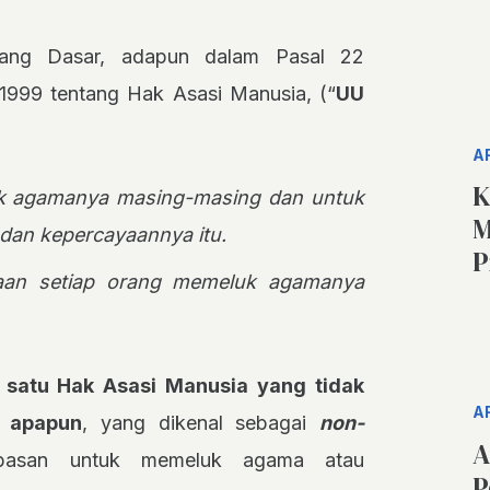
dang Dasar, adapun dalam Pasal 22
99 tentang Hak Asasi Manusia, (“
UU
A
K
k agamanya masing-masing dan untuk
M
dan kepercayaannya itu.
P
aan setiap orang memeluk agamanya
satu Hak Asasi Manusia yang tidak
A
n apapun
, yang dikenal sebagai
non-
A
basan untuk memeluk agama atau
P