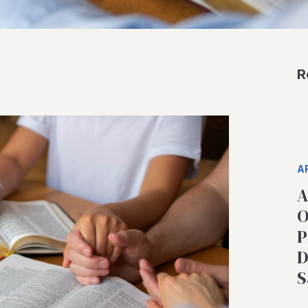
R
A
A
O
P
D
S