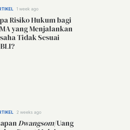
RTIKEL
1 week ago
pa Risiko Hukum bagi
MA yang Menjalankan
saha Tidak Sesuai
BLI?
RTIKEL
2 weeks ago
apan
Dwangsom
/Uang