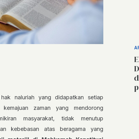
A
E
D
d
p
ak naluriah yang didapatkan setiap
am kemajuan zaman yang mendorong
mikiran masyarakat, tidak menutup
aan kebebasan atas beragama yang