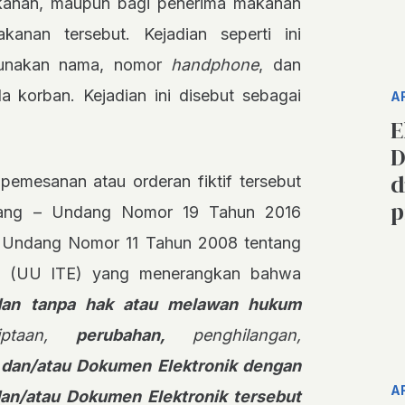
akanan, maupun bagi penerima makanan
nan tersebut. Kejadian seperti ini
gunakan nama, nomor
handphone
, dan
a korban. Kejadian ini disebut sebagai
A
E
D
d
emesanan atau orderan fiktif tersebut
p
dang – Undang Nomor 19 Tahun 2016
 Undang Nomor 11 Tahun 2008 tentang
nik (UU ITE) yang menerangkan bahwa
 dan tanpa hak atau melawan hukum
ptaan,
perubahan,
penghilangan,
k dan/atau Dokumen Elektronik dengan
A
 dan/atau Dokumen Elektronik tersebut