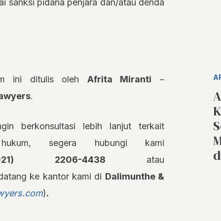
i sanksi pidana penjara dan/atau denda
A
um ini ditulis oleh
Afrita Miranti
–
A
Lawyers
.
K
S
gin berkonsultasi lebih lanjut terkait
M
 hukum, segera hubungi kami
d
021) 2206-4438
atau
datang ke kantor kami di
Dalimunthe &
wyers.com
)
.