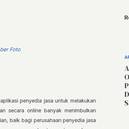
R
ber Foto
A
A
O
P
D
plikasi penyedia jasa untuk melakukan
S
an secara online banyak menimbulkan
an, baik bagi perusahaan penyedia jasa