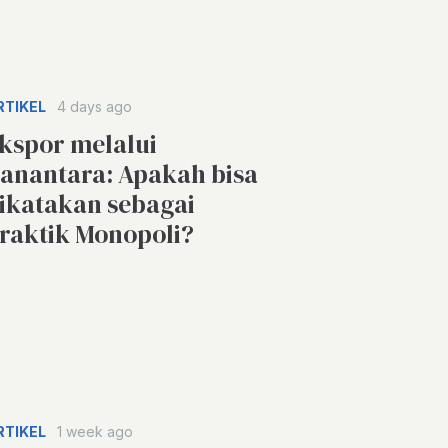
RTIKEL
4 days ago
kspor melalui
anantara: Apakah bisa
ikatakan sebagai
raktik Monopoli?
RTIKEL
1 week ago