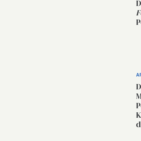
D
F
P
A
D
M
P
K
d