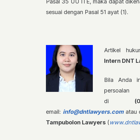
Pasal 35 UU ITE, maka dapat dikena
sesuai dengan Pasal 51 ayat (1).
Artikel huk
Intern DNT 
Bila Anda in
persoalan
di
(
email:
info@dntlawyers.com
atau 
Tampubolon Lawyers
(
www.dntla