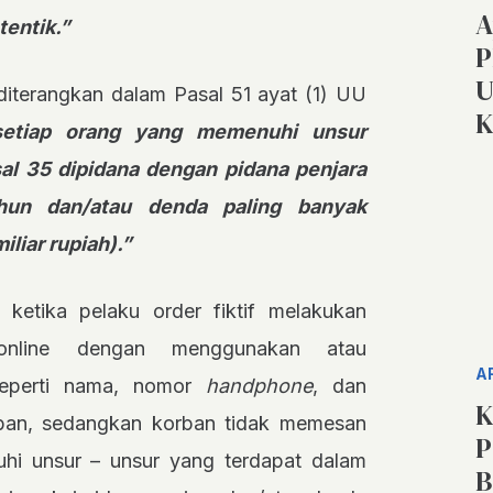
A
tentik.”
P
U
diterangkan dalam Pasal 51 ayat (1) UU
K
setiap orang yang memenuhi unsur
l 35 dipidana dengan pidana penjara
ahun dan/atau denda paling banyak
liar rupiah).”
a ketika pelaku order fiktif melakukan
nline dengan menggunakan atau
A
seperti nama, nomor
handphone
, dan
K
rban, sedangkan korban tidak memesan
P
hi unsur – unsur yang terdapat dalam
B