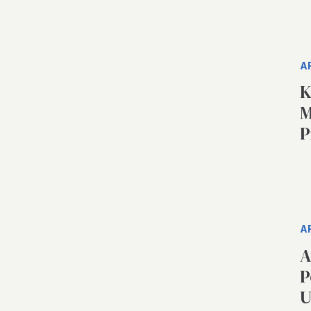
A
K
M
P
A
A
P
U