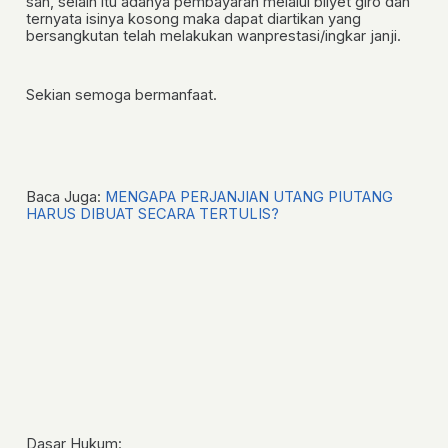
sah, selain itu adanya pembayaran melalui bilyet giro dan
ternyata isinya kosong maka dapat diartikan yang
bersangkutan telah melakukan wanprestasi/ingkar janji.
Sekian semoga bermanfaat.
Baca Juga:
MENGAPA PERJANJIAN UTANG PIUTANG
HARUS DIBUAT SECARA TERTULIS?
Dasar Hukum: