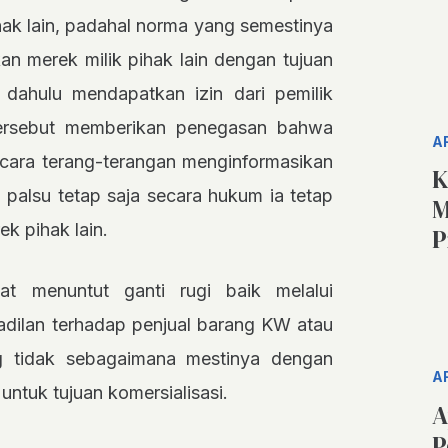
ihak lain, padahal norma yang semestinya
n merek milik pihak lain dengan tujuan
h dahulu mendapatkan izin dari pemilik
tersebut memberikan penegasan bahwa
A
ecara terang-terangan menginformasikan
K
palsu tetap saja secara hukum ia tetap
M
k pihak lain.
P
t menuntut ganti rugi baik melalui
adilan terhadap penjual barang KW atau
ng tidak sebagaimana mestinya dengan
A
untuk tujuan komersialisasi.
A
P