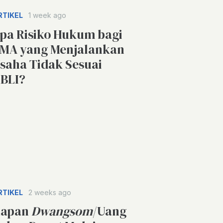
RTIKEL
1 week ago
pa Risiko Hukum bagi
MA yang Menjalankan
saha Tidak Sesuai
BLI?
RTIKEL
2 weeks ago
apan
Dwangsom
/Uang