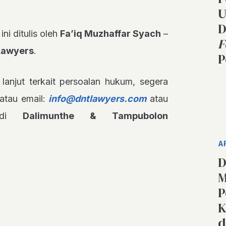
U
D
ini ditulis oleh
Fa’iq Muzhaffar Syach
–
F
Lawyers
.
P
 lanjut terkait persoalan hukum, segera
atau email:
info@dntlawyers.com
atau
i di
Dalimunthe & Tampubolon
A
D
M
P
K
d