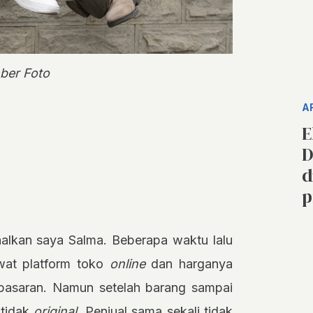
ber Foto
A
E
D
d
p
alkan saya Salma. Beberapa waktu lalu
wat platform toko
online
dan harganya
pasaran. Namun setelah barang sampai
 tidak
original.
Penjual sama sekali tidak