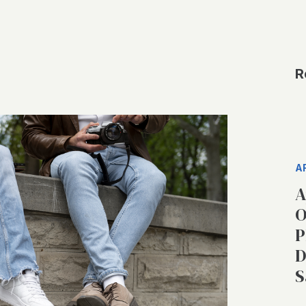
R
A
A
O
P
D
S