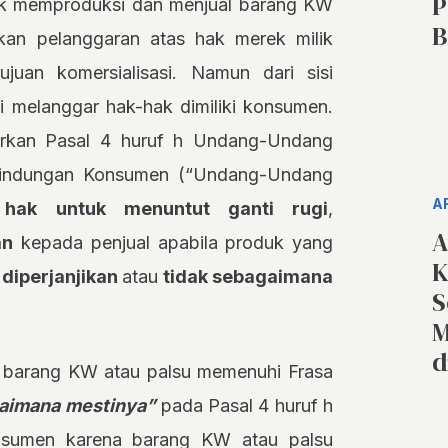
P
erek memproduksi dan menjual barang KW
B
kan pelanggaran atas hak merek milik
juan komersialisasi. Namun dari sisi
i melanggar hak-hak dimiliki konsumen.
arkan Pasal 4 huruf h Undang-Undang
lindungan Konsumen (“Undang-Undang
A
u
hak untuk menuntut ganti rugi
,
A
an
kepada penjual apabila produk yang
K
 diperjanjikan
atau
tidak sebagaimana
S
M
d
 barang KW atau palsu memenuhi Frasa
gaimana mestinya”
pada Pasal 4 huruf h
nsumen karena barang KW atau palsu