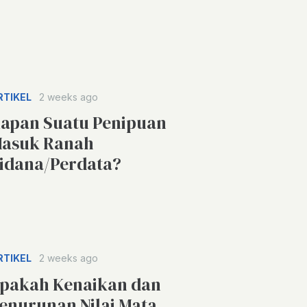
RTIKEL
2 weeks ago
apan Suatu Penipuan
asuk Ranah
idana/Perdata?
RTIKEL
2 weeks ago
pakah Kenaikan dan
enurunan Nilai Mata