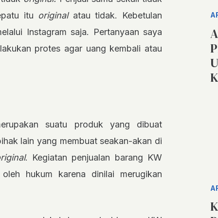
epatu itu
original
atau tidak. Kebetulan
A
A
elalui Instagram saja. Pertanyaan saya
P
akukan protes agar uang kembali atau
U
K
erupakan suatu produk yang dibuat
pihak lain yang membuat seakan-akan di
riginal
. Kegiatan penjualan barang KW
 oleh hukum karena dinilai merugikan
A
K