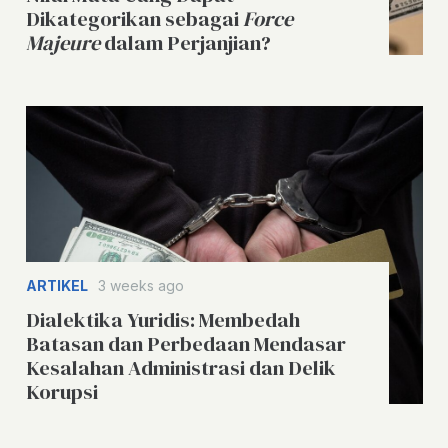
Dikategorikan sebagai
Force
Majeure
dalam Perjanjian?
ARTIKEL
3 weeks ago
Dialektika Yuridis: Membedah
Batasan dan Perbedaan Mendasar
Kesalahan Administrasi dan Delik
Korupsi