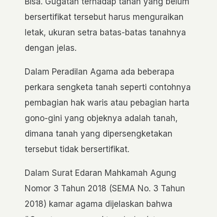
Bisa. G
ugatan
terhadap tanah
yang belum
bersertifikat tersebut harus
menguraikan
letak, ukuran
setra
bata
s
-batas
tanahnya
dengan jelas.
Dalam Peradilan Agama ada beberapa
perkara sengketa tanah seperti
contohnya
pembagian hak waris atau pebagian harta
gono-gini
yang objeknya adalah tanah,
di
mana tanah yang dipersengketakan
tersebut
tidak bersertifikat.
Dalam Surat Edaran Mahkamah Agung
Nomor 3
T
ahun 2018 (SEMA No
.
3
T
ahun
2018) kamar agama dijelaskan bahwa