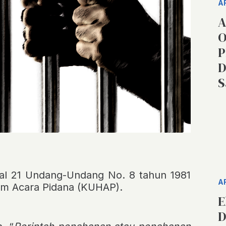
A
A
O
P
D
S
al 21 Undang-Undang No. 8 tahun 1981
A
m Acara Pidana (KUHAP).
E
D