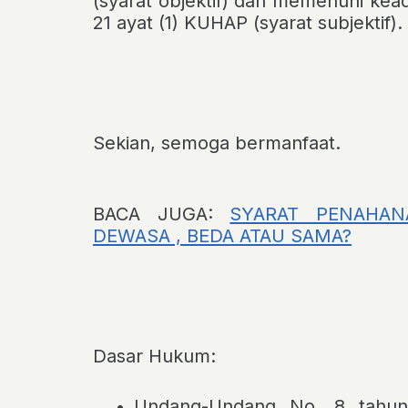
(syarat objektif) dan memenuhi k
21 ayat (1) KUHAP
(syarat subjektif).
Sekian, semoga bermanfaat.
BACA JUGA:
SYARAT PENAHA
DEWASA , BEDA ATAU SAMA?
Dasar Hukum:
Undang-Undang No. 8 tahun