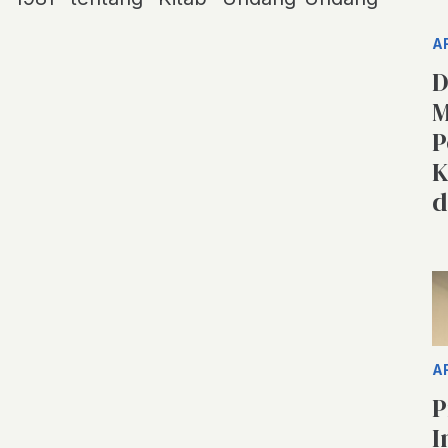
A
D
M
P
K
d
A
P
I