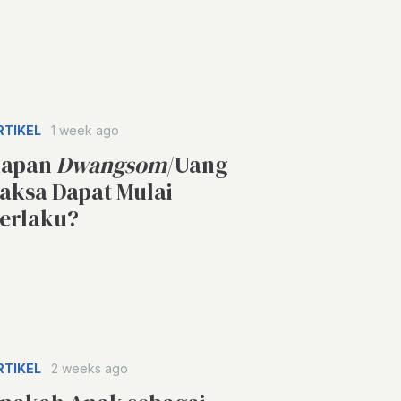
RTIKEL
1 week ago
apan
Dwangsom
/Uang
aksa Dapat Mulai
erlaku?
RTIKEL
2 weeks ago