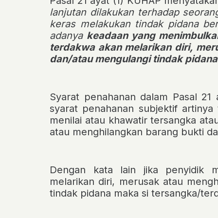
Pasal 21 ayat (1) KUHAP
menyatakan
lanjutan dilakukan terhadap seora
keras melakukan tindak pidana be
adanya
keadaan yang menimbulkan
terdakwa akan melarikan diri, me
dan/atau mengulangi tindak pidana
Syarat penahanan dalam Pasal 21 
syarat penahanan subjektif
artinya 
menilai atau khawatir tersangka ata
atau menghilangkan barang bukti da
Dengan kata lain jika penyidik m
melarikan diri, merusak atau meng
tindak pidana maka si tersangka/terd