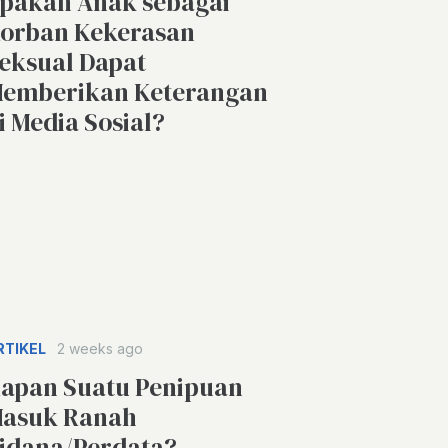
pakah Anak sebagai
orban Kekerasan
eksual Dapat
emberikan Keterangan
i Media Sosial?
RTIKEL
2 weeks ago
apan Suatu Penipuan
asuk Ranah
idana/Perdata?