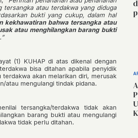
, “
Perintah penahanan atau penahanan
d
ng tersangka atau terdakwa yang diduga
p
rdasarkan bukti yang cukup, dalam hal
 kekhawatiran bahwa tersangka atau
rusak atau menghilangkan barang bukti
.”
ayat (1) KUHAP di atas dikenal dengan
terdakwa bisa ditahan apabila penyidik
A
u terdakwa akan melarikan diri, merusak
n/atau mengulangi tindak pidana.
A
P
U
enilai tersangka/terdakwa tidak akan
K
hilangkan barang bukti atau mengulangi
akwa tidak perlu ditahan.