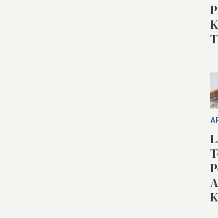
P
K
T
A
L
T
P
A
K