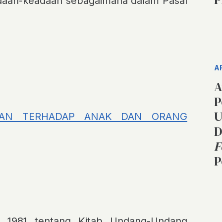
eadaan-keadaan sebagaimana dalam
Pasal
A
A
P
U
NAN TERHADAP ANAK DAN ORANG
D
F
P
 1981 tentang Kitab Undang-Undang