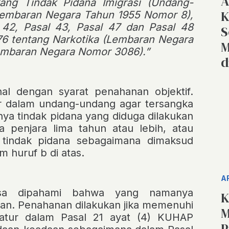
A
ng Tindak Pidana Imigrasi (Undang-
K
Lembaran Negara Tahun 1955 Nomor 8),
l 42, Pasal 43, Pasal 47 dan Pasal 48
S
 tentang Narkotika (Lembaran Negara
M
embaran Negara Nomor 3086).”
d
enal dengan
syarat penahanan objektif
.
tur dalam undang-undang agar tersangka
lnya tindak pidana yang diduga dilakukan
a penjara lima tahun atau lebih, atau
 tindak pidana sebagaimana dimaksud
m huruf b di atas.
A
bisa dipahami bahwa yang namanya
K
ahan. Penahanan dilakukan jika memenuhi
M
iatur dalam
Pasal 21 ayat (4) KUHAP
P