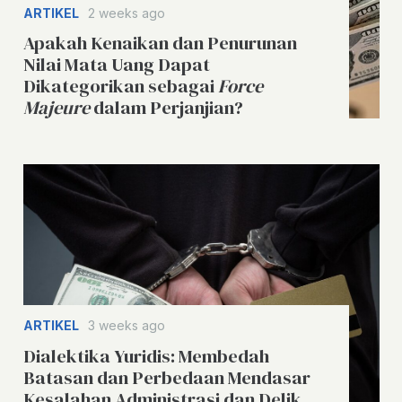
ARTIKEL
2 weeks ago
Apakah Kenaikan dan Penurunan
Nilai Mata Uang Dapat
Dikategorikan sebagai
Force
Majeure
dalam Perjanjian?
ARTIKEL
3 weeks ago
Dialektika Yuridis: Membedah
Batasan dan Perbedaan Mendasar
Kesalahan Administrasi dan Delik