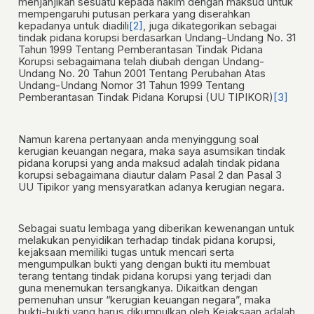
menjanjikan sesuatu kepada hakim dengan maksud untuk
mempengaruhi putusan perkara yang diserahkan
kepadanya untuk diadili
[2]
, juga dikategorikan sebagai
tindak pidana korupsi berdasarkan Undang-Undang No. 31
Tahun 1999 Tentang Pemberantasan Tindak Pidana
Korupsi sebagaimana telah diubah dengan Undang-
Undang No. 20 Tahun 2001 Tentang Perubahan Atas
Undang-Undang Nomor 31 Tahun 1999 Tentang
Pemberantasan Tindak Pidana Korupsi (UU TIPIKOR)
[3]
Namun karena pertanyaan anda menyinggung soal
kerugian keuangan negara, maka saya asumsikan tindak
pidana korupsi yang anda maksud adalah tindak pidana
korupsi sebagaimana diautur dalam Pasal 2 dan Pasal 3
UU Tipikor yang mensyaratkan adanya kerugian negara.
Sebagai suatu lembaga yang diberikan kewenangan untuk
melakukan penyidikan terhadap tindak pidana korupsi,
kejaksaan memiliki tugas untuk mencari serta
mengumpulkan bukti yang dengan bukti itu membuat
terang tentang tindak pidana korupsi yang terjadi dan
guna menemukan tersangkanya. Dikaitkan dengan
pemenuhan unsur “kerugian keuangan negara”, maka
bukti-bukti yang harus dikumpulkan oleh Kejaksaan adalah