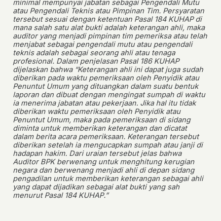
minimal mempunyai jabatan sebagai Pengendali Mutu
atau Pengendali Teknis atau Pimpinan Tim. Persyaratan
tersebut sesuai dengan ketentuan Pasal 184 KUHAP di
mana salah satu alat bukti adalah keterangan ahli, maka
auditor yang menjadi pimpinan tim pemeriksa atau telah
menjabat sebagai pengendali mutu atau pengendali
teknis adalah sebagai seorang ahli atau tenaga
profesional. Dalam penjelasan Pasal 186 KUHAP
dijelaskan bahwa “Keterangan ahli ini dapat juga sudah
diberikan pada waktu pemeriksaan oleh Penyidik atau
Penuntut Umum yang dituangkan dalam suatu bentuk
laporan dan dibuat dengan mengingat sumpah di waktu
ia menerima jabatan atau pekerjaan. Jika hal itu tidak
diberikan waktu pemeriksaan oleh Penyidik atau
Penuntut Umum, maka pada pemeriksaan di sidang
diminta untuk memberikan keterangan dan dicatat
dalam berita acara pemeriksaan. Keterangan tersebut
diberikan setelah ia mengucapkan sumpah atau janji di
hadapan hakim. Dari uraian tersebut jelas bahwa
Auditor BPK berwenang untuk menghitung kerugian
negara dan berwenang menjadi ahli di depan sidang
pengadilan untuk memberikan keterangan sebagai ahli
yang dapat dijadikan sebagai alat bukti yang sah
menurut Pasal 184 KUHAP.”