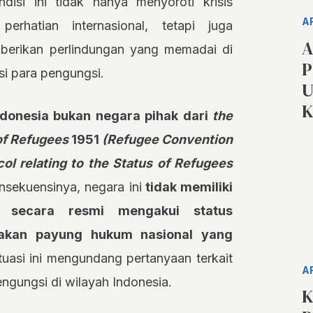
disi ini tidak hanya menyoroti krisis
A
rhatian internasional, tetapi juga
A
berikan perlindungan yang memadai di
P
i para pengungsi.
U
K
ndonesia bukan negara pihak dari
the
 of Refugees
1951
(Refugee Convention
ol relating to the Status of Refugees
sekuensinya, negara ini
tidak memiliki
uk secara resmi mengakui status
akan payung hukum nasional yang
ituasi ini mengundang pertanyaan terkait
A
ngungsi di wilayah Indonesia.
K