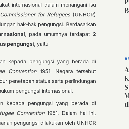
P
kat internasional dalam menangani isu
B
h Commissioner for Refugees
(UNHCR)
ndungan hak-hak pengungsi. Berdasarkan
rnasional
, pada umumnya terdapat
2
tus pengungsi
, yaitu:
A
ikan kepada pengungsi yang berada di
A
ee Convention
1951. Negara tersebut
K
ur penetapan status serta perlindungan
S
ukum pengungsi internasional.
M
d
kan kepada pengungsi yang berada di
fugee Convention
1951. Dalam hal ini,
nganan pengungsi dilakukan oleh UNHCR