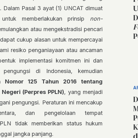
U
 Dalam Pasal 3 ayat (1) UNCAT dimuat
D
k untuk memberlakukan prinsip
non-
F
memulangkan atau mengekstradisi pencari
P
rdapat cukup alasan untuk mempercayai
lami resiko penganiayaan atau ancaman
bentuk implementasi komitmen ini dan
 pengungsi di Indonesia, kemudian
en Nomor 125 Tahun 2016 tentang
A
 Negeri (Perpres PPLN)
, yang menjadi
D
ani pengungsi. Peraturan ini mencakup
M
ementara, dan pengelolaan tempat
P
PLN tidak memberikan status hukum
K
nggal jangka panjang.
d