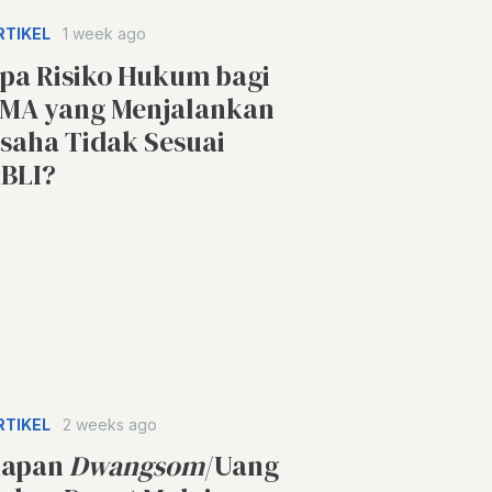
RTIKEL
1 week ago
pa Risiko Hukum bagi
MA yang Menjalankan
saha Tidak Sesuai
BLI?
RTIKEL
2 weeks ago
apan
Dwangsom
/Uang