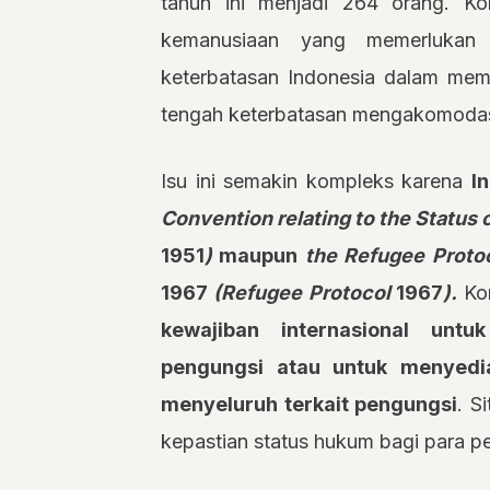
tahun ini menjadi 264 orang. Kon
kemanusiaan yang memerlukan pe
keterbatasan Indonesia dalam mem
tengah keterbatasan mengakomodas
Isu ini semakin kompleks karena
I
Convention relating to the Status
1951
)
maupun
the Refugee Protoc
1967
(Refugee Protocol
1967
).
Kon
kewajiban internasional unt
pengungsi atau untuk menyedi
menyeluruh terkait pengungsi
. S
kepastian status hukum bagi para pe