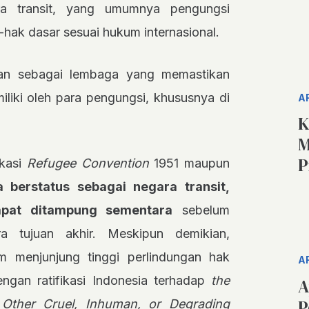
ra transit, yang umumnya pengungsi
hak dasar sesuai hukum internasional.
an sebagai lembaga yang memastikan
liki oleh para pengungsi, khususnya di
A
K
M
P
ikasi
Refugee Convention
1951 maupun
a berstatus sebagai negara transit,
apat ditampung sementara
sebelum
ra tujuan akhir. Meskipun demikian,
m menjunjung tinggi perlindungan hak
A
engan ratifikasi Indonesia terhadap
the
A
P
 Other Cruel, Inhuman, or Degrading