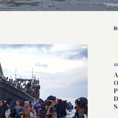
R
A
A
O
P
D
S