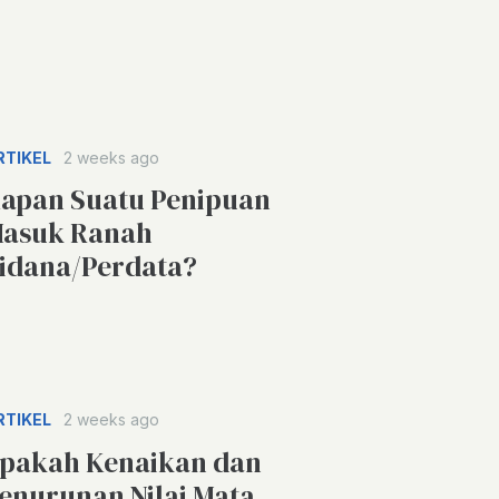
RTIKEL
2 weeks ago
apan Suatu Penipuan
asuk Ranah
idana/Perdata?
RTIKEL
2 weeks ago
pakah Kenaikan dan
enurunan Nilai Mata