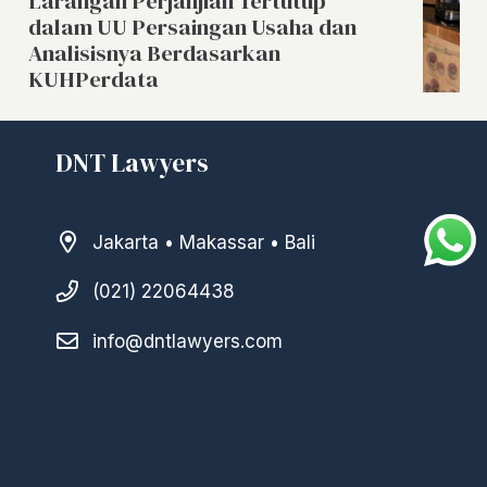
Larangan Perjanjian Tertutup
dalam UU Persaingan Usaha dan
Analisisnya Berdasarkan
KUHPerdata
DNT Lawyers
Jakarta • Makassar • Bali
(021) 22064438
info@dntlawyers.com
–