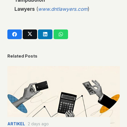
Tampubolon
Lawyers
(
www.dntlawyers.com
)
Related Posts
ARTIKEL
2 days ago