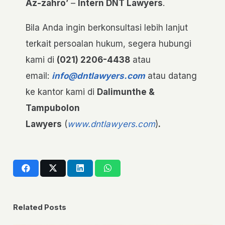
Az-zahro’
–
Intern DNT Lawyers
.
Bila Anda ingin berkonsultasi lebih lanjut
terkait persoalan hukum, segera hubungi
kami di
(021) 2206-4438
atau
email:
info@dntlawyers.com
atau datang
ke kantor kami di
Dalimunthe &
Tampubolon
Lawyers
(
www.dntlawyers.com
)
.
Related Posts