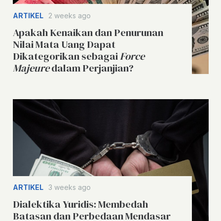
ARTIKEL
2 weeks ago
Apakah Kenaikan dan Penurunan
Nilai Mata Uang Dapat
Dikategorikan sebagai
Force
Majeure
dalam Perjanjian?
ARTIKEL
3 weeks ago
Dialektika Yuridis: Membedah
Batasan dan Perbedaan Mendasar