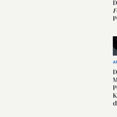
D
F
P
A
D
M
P
K
d