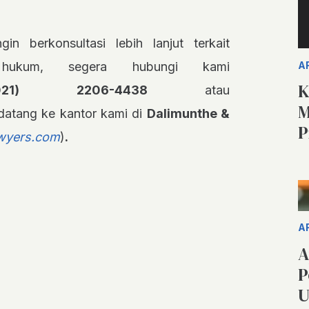
gin berkonsultasi lebih lanjut terkait
A
 hukum, segera hubungi kami
K
021) 2206-4438
atau
M
datang ke kantor kami di
Dalimunthe &
P
wyers.com
)
.
A
A
P
U