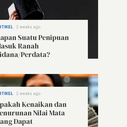
RTIKEL
2 weeks ago
apan Suatu Penipuan
asuk Ranah
idana/Perdata?
RTIKEL
2 weeks ago
pakah Kenaikan dan
enurunan Nilai Mata
ang Dapat