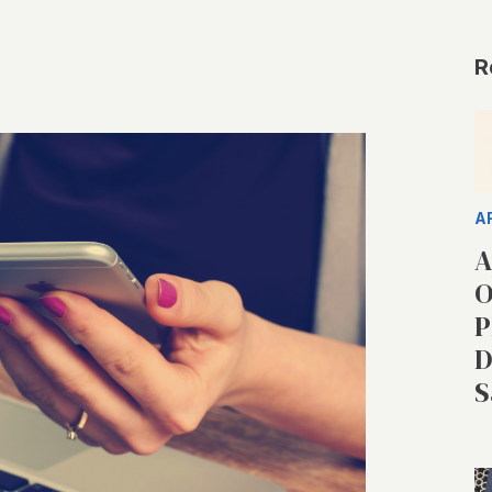
R
A
A
O
P
D
S