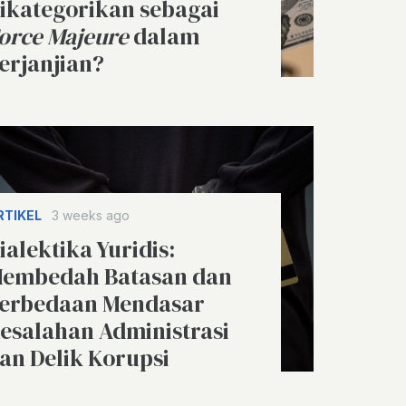
ikategorikan sebagai
orce Majeure
dalam
erjanjian?
RTIKEL
3 weeks ago
ialektika Yuridis:
embedah Batasan dan
erbedaan Mendasar
esalahan Administrasi
an Delik Korupsi