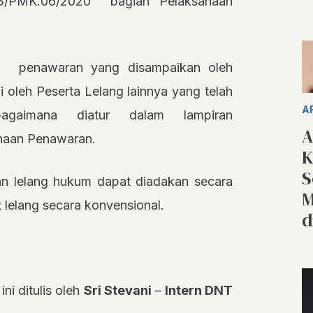
13/PMK.06/2020 bagian Pelaksanaan
 penawaran yang disampaikan oleh
 oleh Peserta Lelang lainnya yang telah
A
agaimana diatur dalam lampiran
A
naan Penawaran.
K
S
an lelang hukum dapat diadakan secara
M
t lelang secara konvensional.
d
ini ditulis oleh
Sri Stevani
–
Intern DNT