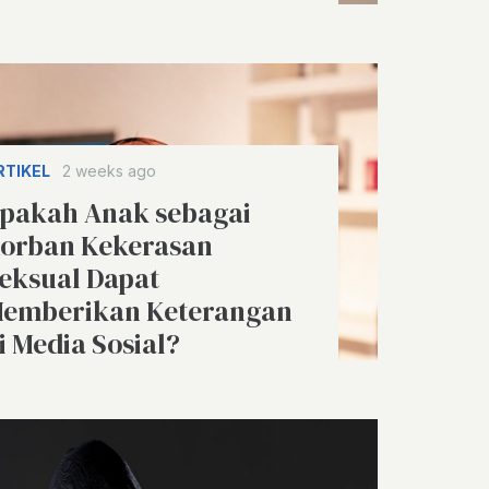
RTIKEL
2 weeks ago
pakah Anak sebagai
orban Kekerasan
eksual Dapat
emberikan Keterangan
i Media Sosial?