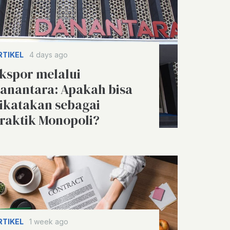
RTIKEL
4 days ago
kspor melalui
anantara: Apakah bisa
ikatakan sebagai
raktik Monopoli?
RTIKEL
1 week ago