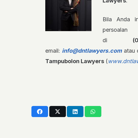
Lawyers
.
Bila Anda in
persoalan
di
(
email:
info@dntlawyers.com
atau 
Tampubolon Lawyers
(
www.dntla