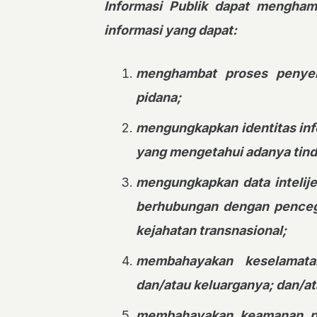
Informasi Publik dapat mengha
informasi yang dapat:
menghambat proses penyeli
pidana;
mengungkapkan identitas info
yang mengetahui adanya tind
mengungkapkan data intelij
berhubungan dengan penceg
kejahatan transnasional;
membahayakan keselamat
dan/atau keluarganya; dan/a
membahayakan keamanan per