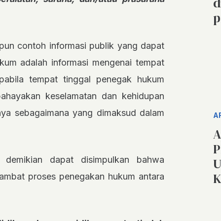
d
p
apun contoh informasi publik yang dapat
um adalah informasi mengenai tempat
pabila tempat tinggal penegak hukum
bahayakan keselamatan dan kehidupan
nya sebagaimana yang dimaksud dalam
A
A
P
n demikian dapat disimpulkan bahwa
U
K
hambat proses penegakan hukum antara