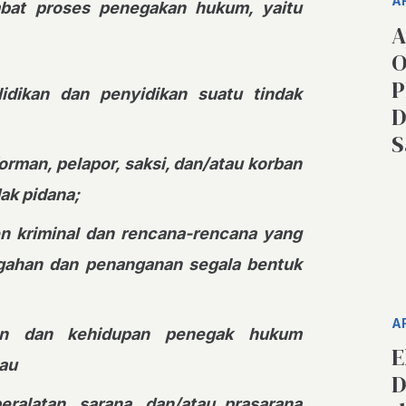
A
mbat proses penegakan hukum, yaitu
A
O
P
dikan dan penyidikan suatu tindak
D
S
rman, pelapor, saksi, dan/atau korban
ak pidana;
en kriminal dan rencana-rencana yang
ahan dan penanganan segala bentuk
A
an dan kehidupan penegak hukum
E
tau
D
alatan, sarana, dan/atau prasarana