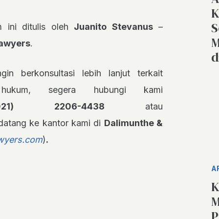
K
S
m ini ditulis oleh
Juanito Stevanus
–
M
Lawyers
.
d
gin berkonsultasi lebih lanjut terkait
 hukum, segera hubungi kami
021) 2206-4438
atau
datang ke kantor kami di
Dalimunthe &
wyers.com
)
.
A
K
M
P