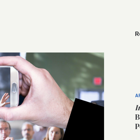
R
A
I
B
P