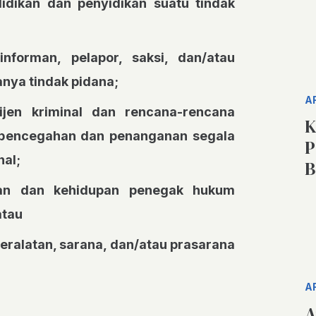
dikan dan penyidikan suatu tindak
nforman, pelapor, saksi, dan/atau
nya tindak pidana;
A
ijen kriminal dan rencana-rencana
K
pencegahan dan penanganan segala
P
nal;
B
an dan kehidupan penegak hukum
atau
alatan, sarana, dan/atau prasarana
A
A