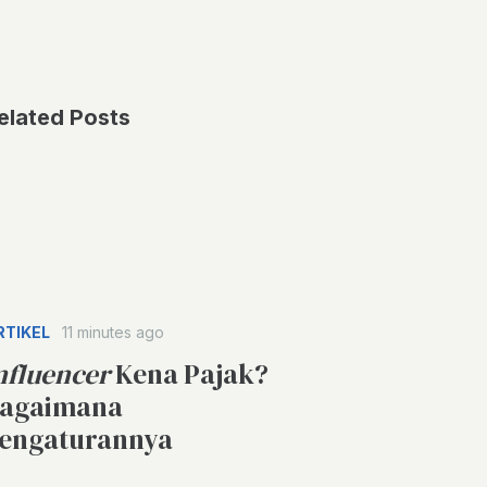
elated Posts
RTIKEL
11 minutes ago
nfluencer
Kena Pajak?
agaimana
engaturannya