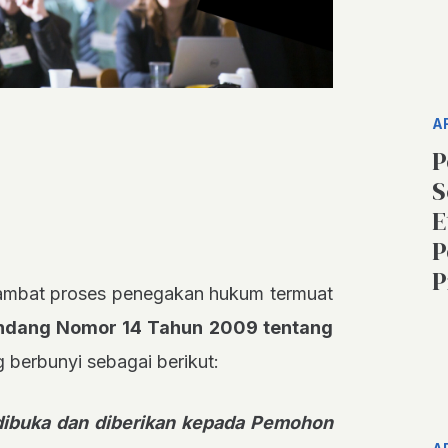
A
P
S
E
P
P
hambat proses penegakan hukum termuat
Undang Nomor 14 Tahun 2009 tentang
 berbunyi sebagai berikut:
a dibuka dan diberikan kepada Pemohon