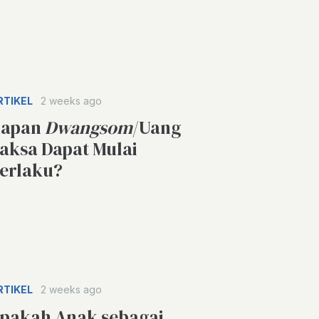
RTIKEL
2 weeks ago
apan
Dwangsom
/Uang
aksa Dapat Mulai
erlaku?
RTIKEL
2 weeks ago
pakah Anak sebagai