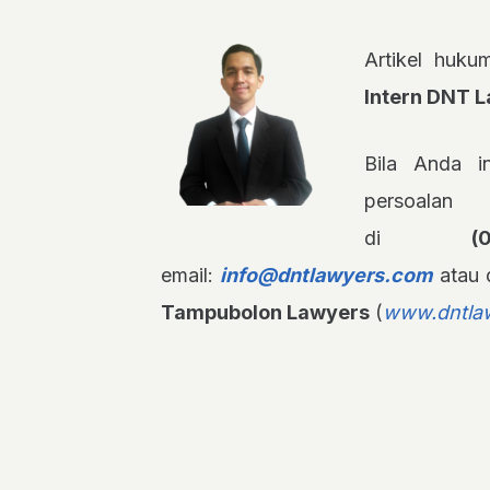
Artikel huku
Intern DNT 
Bila Anda in
persoalan
di
(
email:
info@dntlawyers.com
atau 
Tampubolon Lawyers
(
www.dntla