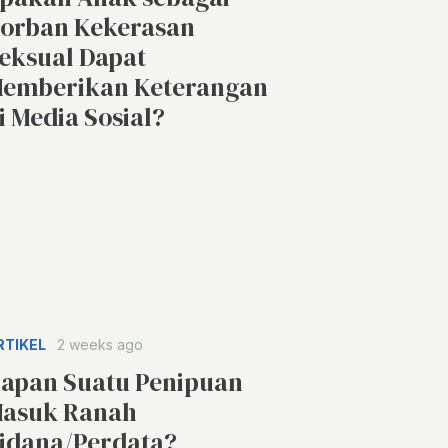
orban Kekerasan
eksual Dapat
emberikan Keterangan
i Media Sosial?
RTIKEL
2 weeks ago
apan Suatu Penipuan
asuk Ranah
idana/Perdata?