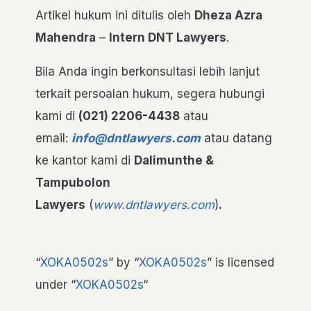
Artikel hukum ini ditulis oleh
Dheza Azra
Mahendra
–
Intern DNT Lawyers
.
Bila Anda ingin berkonsultasi lebih lanjut
terkait persoalan hukum, segera hubungi
kami di
(021) 2206-4438
atau
email:
info@dntlawyers.com
atau datang
ke kantor kami di
Dalimunthe &
Tampubolon
Lawyers
(
www.dntlawyers.com
)
.
“
XOKA0502s
” by “
XOKA0502s
” is licensed
under “
XOKA0502s
“