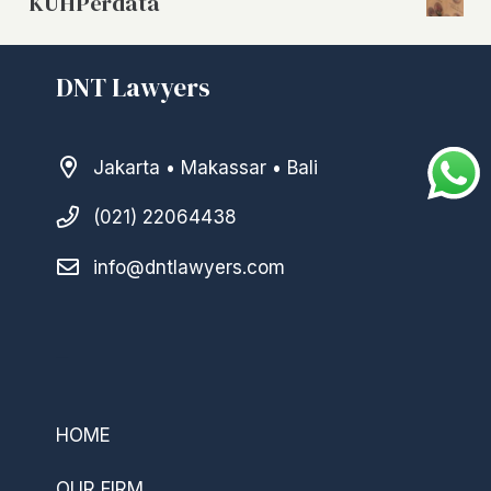
KUHPerdata
DNT Lawyers
Jakarta • Makassar • Bali
(021) 22064438
info@dntlawyers.com
–
HOME
OUR FIRM