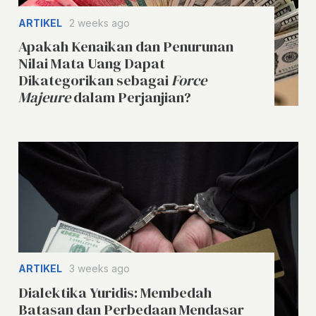
ARTIKEL
2 weeks ago
Apakah Kenaikan dan Penurunan
Nilai Mata Uang Dapat
Dikategorikan sebagai
Force
Majeure
dalam Perjanjian?
ARTIKEL
3 weeks ago
Dialektika Yuridis: Membedah
Batasan dan Perbedaan Mendasar