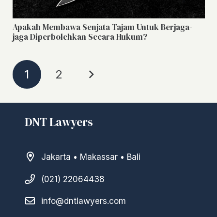
Apakah Membawa Senjata Tajam Untuk Berjaga-
jaga Diperbolehkan Secara Hukum?
1
2
DNT Lawyers
Jakarta • Makassar • Bali
(021) 22064438
info@dntlawyers.com