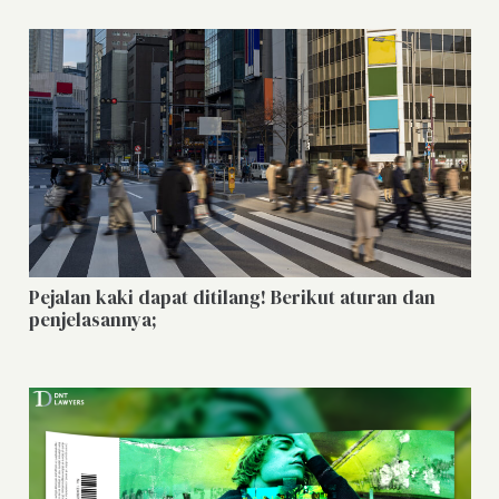
Pejalan kaki dapat ditilang! Berikut aturan dan
penjelasannya;