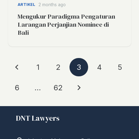
ARTIKEL
2 months ago
Mengukur Paradigma Pengaturan
Larangan Perjanjian Nominee di
Bali
1
2
3
4
5
6
…
62
DNT Lawyers