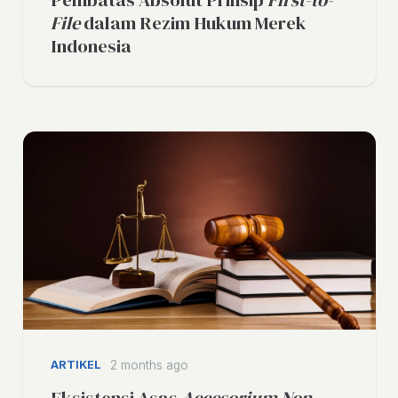
Pembatas Absolut Prinsip
First-to-
File
dalam Rezim Hukum Merek
Indonesia
ARTIKEL
2 months ago