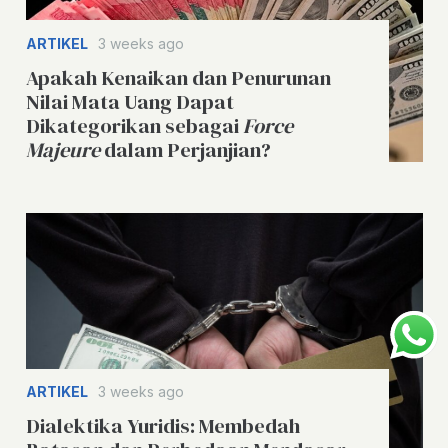
ARTIKEL
3 weeks ago
Apakah Kenaikan dan Penurunan
Nilai Mata Uang Dapat
Dikategorikan sebagai
Force
Majeure
dalam Perjanjian?
ARTIKEL
3 weeks ago
Dialektika Yuridis: Membedah