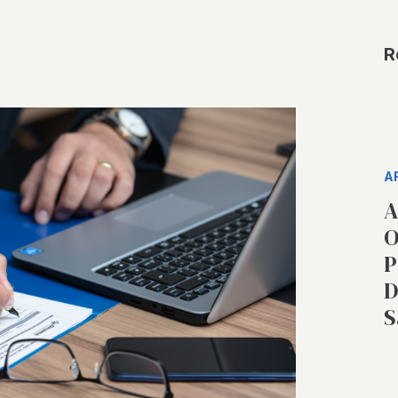
R
A
A
O
P
D
S