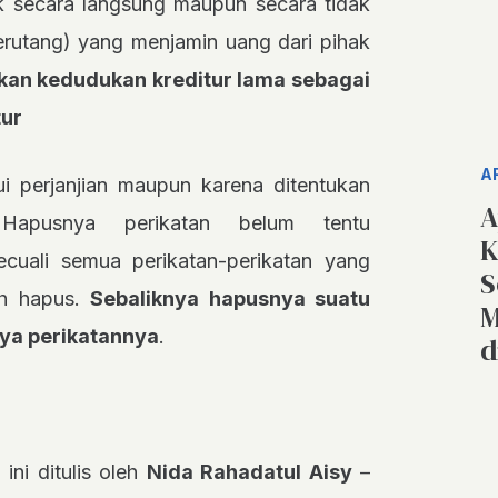
ik secara langsung maupun secara tidak
berutang) yang menjamin uang dari pihak
ikan kedudukan kreditur lama sebagai
tur
A
ui perjanjian maupun karena ditentukan
A
Hapusnya perikatan belum tentu
K
ecuali semua perikatan-perikatan yang
S
ah hapus.
Sebaliknya hapusnya suatu
M
ya perikatannya
.
d
 ini ditulis oleh
Nida Rahadatul Aisy
–