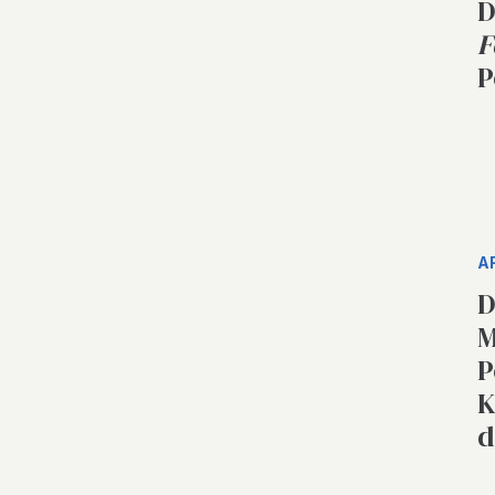
D
F
P
A
D
M
P
K
d