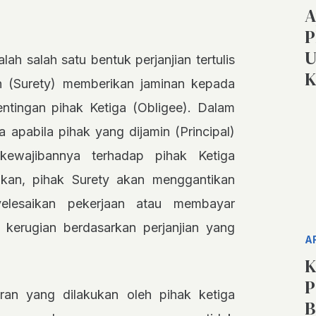
A
P
U
ah salah satu bentuk perjanjian tertulis
K
in (Surety) memberikan jaminan kepada
entingan pihak Ketiga (Obligee). Dalam
a apabila pihak yang dijamin (Principal)
 kewajibannya terhadap pihak Ketiga
jikan, pihak Surety akan menggantikan
yelesaikan pekerjaan atau membayar
i kerugian berdasarkan perjanjian yang
A
K
P
ran yang dilakukan oleh pihak ketiga
B