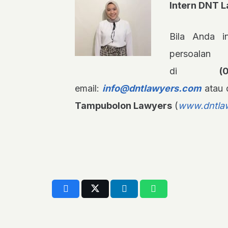
Intern DNT 
Bila Anda in
persoalan
di
(
email:
info@dntlawyers.com
atau 
Tampubolon Lawyers
(
www.dntla