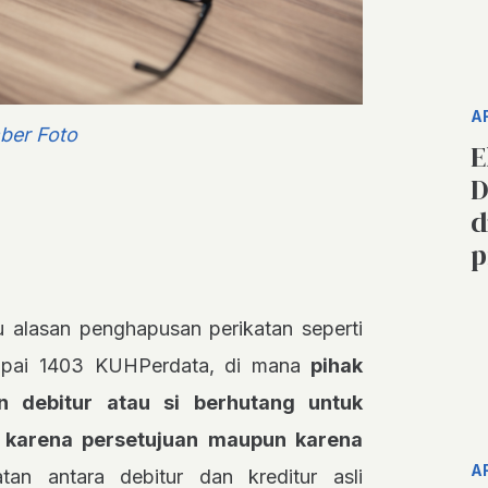
A
ber Foto
E
D
d
p
u alasan penghapusan perikatan seperti
mpai 1403 KUHPerdata, di mana
pihak
n debitur atau si berhutang untuk
 karena persetujuan maupun karena
A
atan antara debitur dan kreditur asli