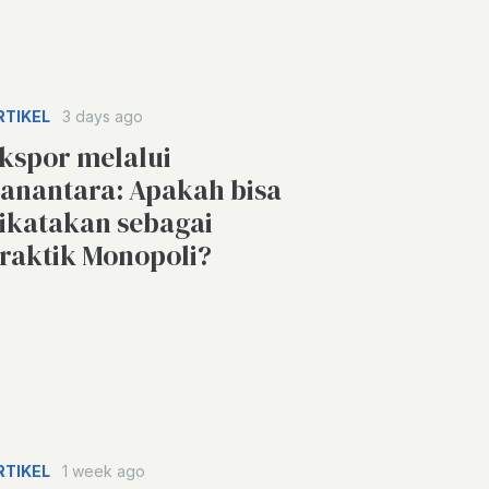
RTIKEL
3 days ago
kspor melalui
anantara: Apakah bisa
ikatakan sebagai
raktik Monopoli?
RTIKEL
1 week ago