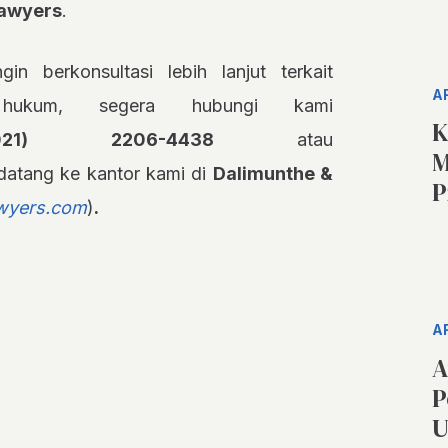
Lawyers
.
gin berkonsultasi lebih lanjut terkait
A
 hukum, segera hubungi kami
K
021) 2206-4438
atau
M
datang ke kantor kami di
Dalimunthe &
P
wyers.com
)
.
A
A
P
U