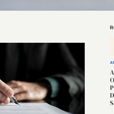
R
A
A
O
P
D
S