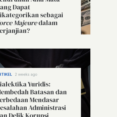
ang Dapat
ikategorikan sebagai
orce Majeure
dalam
erjanjian?
RTIKEL
2 weeks ago
ialektika Yuridis:
embedah Batasan dan
erbedaan Mendasar
esalahan Administrasi
an Delik Korupsi