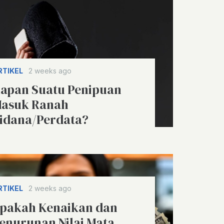
RTIKEL
2 weeks ago
apan Suatu Penipuan
asuk Ranah
idana/Perdata?
RTIKEL
2 weeks ago
pakah Kenaikan dan
enurunan Nilai Mata