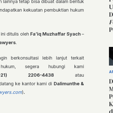
 lainnya tetap bisa dibuat dalam bentuk
U
mendapatkan kekuatan pembuktian hukum
D
F
P
ini ditulis oleh
Fa’iq Muzhaffar Syach
–
Lawyers
.
gin berkonsultasi lebih lanjut terkait
 hukum, segera hubungi kami
A
021) 2206-4438
atau
D
datang ke kantor kami di
Dalimunthe &
M
wyers.com
)
.
P
K
d