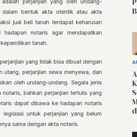
P
 adalah perjanjian yang oleh undang-
B
t dalam bentuk akta otentik atau akta
aksi jual beli tanah terdapat keharusan
di hadapan notaris agar mendapatkan
kepemilikan tanah.
perjanjian yang tidak bisa dibuat dengan
A
A
ian utang, perjanjian sewa menyewa, dan
K
ruskan oleh undang-undang. Segala jenis
S
notaris, bahkan perjanjian tertulis yang
M
taris dapat dibawa ke hadapan notaris
d
 legislasi untuk perjanjian yang belum
mnya sama dengan akta notaris.