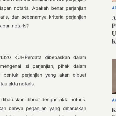
dapan notaris. Apakah benar perjanjian
A
A
ris, dan sebenarnya kriteria perjanjian
P
dapan notaris?
U
K
l 1320 KUHPerdata dibebaskan dalam
 mengenai isi perjanjian, pihak dalam
ga bentuk perjanjian yang akan dibuat
tau akta notaris.
s diharuskan dibuat dengan akta notaris.
A
K
an bahwa perjanjian yang diharuskan