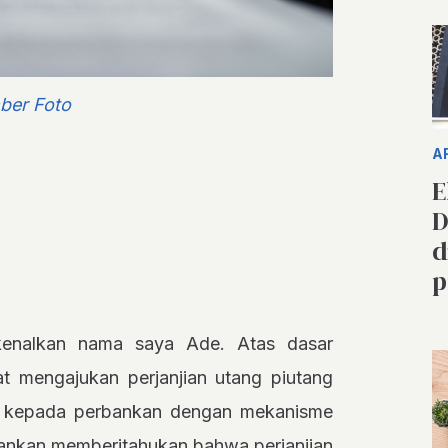
ber Foto
A
E
D
d
p
kenalkan nama saya Ade. Atas dasar
at mengajukan perjanjian utang piutang
r kepada perbankan dengan mekanisme
erbankan memberitahukan bahwa perjanjian