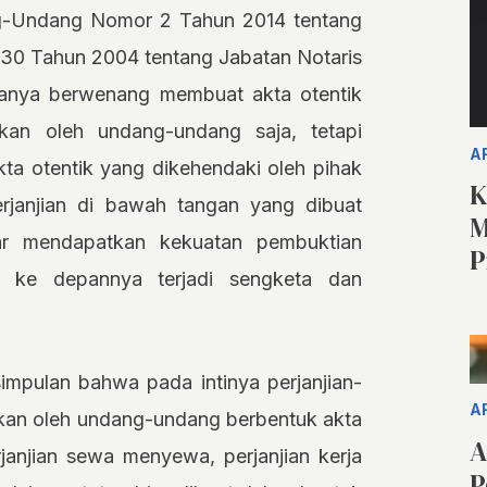
ng-Undang Nomor 2 Tahun 2014 tentang
0 Tahun 2004 tentang Jabatan Notaris
hanya berwenang membuat akta otentik
skan oleh undang-undang saja, tetapi
A
ta otentik yang dikehendaki oleh pihak
K
erjanjian di bawah tangan yang dibuat
M
gar mendapatkan kekuatan pembuktian
P
a ke depannya terjadi sengketa dan
impulan bahwa pada intinya perjanjian-
A
jibkan oleh undang-undang berbentuk akta
A
erjanjian sewa menyewa, perjanjian kerja
P