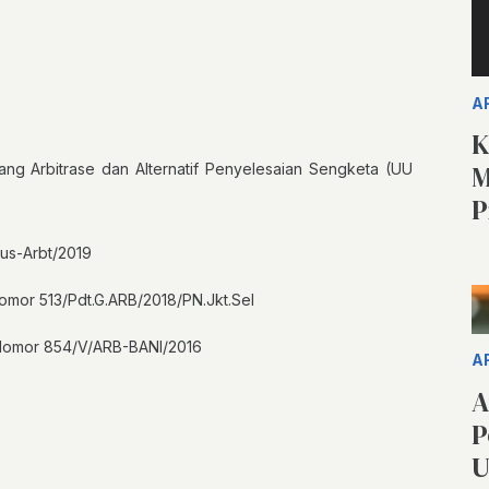
A
K
M
g Arbitrase dan Alternatif Penyelesaian Sengketa (UU
P
us-Arbt/2019
omor 513/Pdt.G.ARB/2018/PN.Jkt.Sel
 Nomor 854/V/ARB-BANI/2016
A
A
P
U