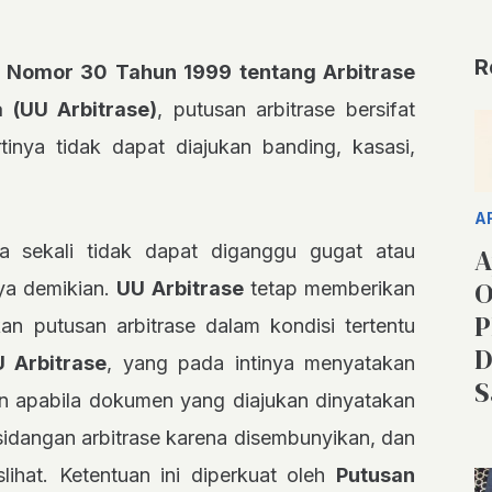
R
 Nomor 30 Tahun 1999 tentang Arbitrase
 (UU Arbitrase)
, putusan arbitrase bersifat
tinya tidak dapat diajukan banding, kasasi,
A
a sekali tidak dapat diganggu gugat atau
A
O
ya demikian.
UU Arbitrase
tetap memberikan
P
n putusan arbitrase dalam kondisi tertentu
D
 Arbitrase
, yang pada intinya menyatakan
S
an apabila dokumen yang diajukan dinyatakan
sidangan arbitrase karena disembunyikan, dan
slihat. Ketentuan ini diperkuat oleh
Putusan