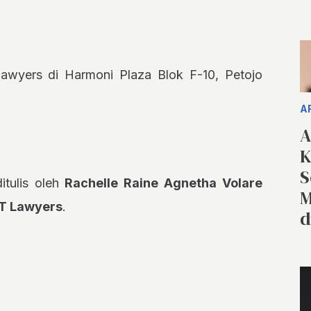
awyers di Harmoni Plaza Blok F-10, Petojo
A
A
K
S
ditulis oleh
Rachelle Raine Agnetha Volare
M
NT Lawyers
.
d