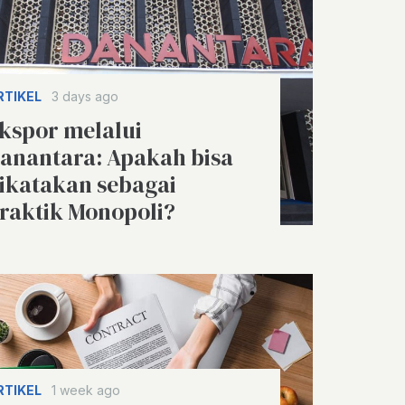
RTIKEL
3 days ago
kspor melalui
anantara: Apakah bisa
ikatakan sebagai
raktik Monopoli?
RTIKEL
1 week ago