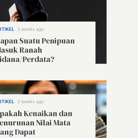
RTIKEL
2 weeks ago
apan Suatu Penipuan
asuk Ranah
idana/Perdata?
RTIKEL
2 weeks ago
pakah Kenaikan dan
enurunan Nilai Mata
ang Dapat