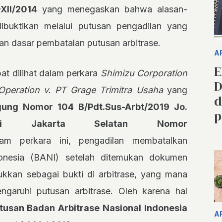
XII/2014
yang menegaskan bahwa alasan-
dibuktikan melalui putusan pengadilan yang
an dasar pembatalan putusan arbitrase.
A
E
at dilihat dalam perkara
Shimizu Corporation
D
Operation v. PT Grage Trimitra Usaha
yang
d
ng Nomor 104 B/Pdt.Sus-Arbt/2019 Jo.
p
eri Jakarta Selatan Nomor
 perkara ini, pengadilan membatalkan
donesia (BANI) setelah ditemukan dokumen
ukkan sebagai bukti di arbitrase, yang mana
garuhi putusan arbitrase. Oleh karena hal
tusan Badan Arbitrase Nasional Indonesia
A