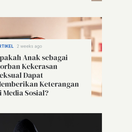
RTIKEL
2 weeks ago
pakah Anak sebagai
orban Kekerasan
eksual Dapat
emberikan Keterangan
i Media Sosial?