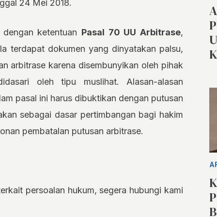
ggal 24 Mei 2018.
A
P
i dengan ketentuan
Pasal 70 UU Arbitrase
,
U
ila terdapat dokumen yang dinyatakan palsu,
K
n arbitrase karena disembunyikan oleh pihak
dasari oleh tipu muslihat. Alasan-alasan
m pasal ini harus dibuktikan dengan putusan
akan sebagai dasar pertimbangan bagi hakim
nan pembatalan putusan arbitrase.
A
K
t terkait persoalan hukum, segera hubungi kami
P
B