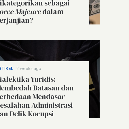
ikategorikan sebagai
orce Majeure
dalam
erjanjian?
RTIKEL
2 weeks ago
ialektika Yuridis:
embedah Batasan dan
erbedaan Mendasar
esalahan Administrasi
an Delik Korupsi