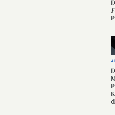
D
F
P
A
D
M
P
K
d