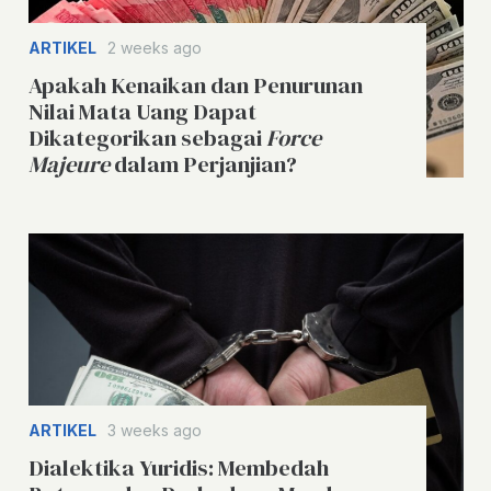
ARTIKEL
2 weeks ago
Apakah Kenaikan dan Penurunan
Nilai Mata Uang Dapat
Dikategorikan sebagai
Force
Majeure
dalam Perjanjian?
ARTIKEL
3 weeks ago
Dialektika Yuridis: Membedah