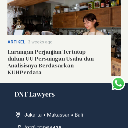
ARTIKEL
3 weeks ago
Larangan Perjanjian Tertutup
dalam UU Persaingan Usaha dan
Analisisnya Berdasarkan
KUHPerdata
DNT Lawyers
Jakarta • Makassar • Bali
(021) 22064438