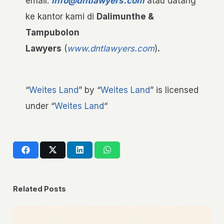
email:
info@dntlawyers.com
atau datang
ke kantor kami di
Dalimunthe &
Tampubolon
Lawyers
(
www.dntlawyers.com
)
.
“
Weites Land
” by “
Weites Land
” is licensed
under “
Weites Land
“
Related Posts