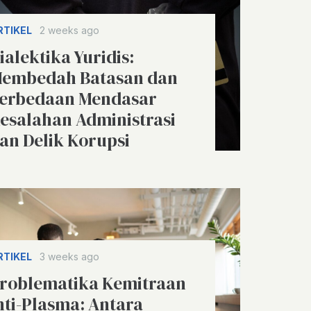
RTIKEL
2 weeks ago
ialektika Yuridis:
embedah Batasan dan
erbedaan Mendasar
esalahan Administrasi
an Delik Korupsi
RTIKEL
3 weeks ago
roblematika Kemitraan
nti-Plasma: Antara