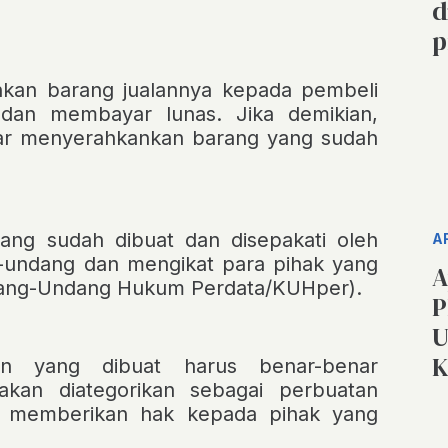
d
p
ahkan barang jualannya kepada pembeli
dan membayar lunas. Jika demikian,
ar menyerahkankan barang yang sudah
yang sudah dibuat dan disepakati oleh
A
g-undang dan mengikat para pihak yang
A
dang-Undang Hukum Perdata/KUHper).
P
U
K
ian yang dibuat harus benar-benar
akan diategorikan sebagai perbuatan
ng memberikan hak kepada pihak yang