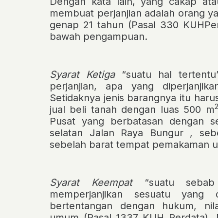
Dengan kata lain, yang cakap at
membuat perjanjian adalah orang y
genap 21 tahun (Pasal 330 KUHPer
bawah pengampuan.
Syarat Ketiga
“suatu hal tertent
perjanjian, apa yang diperjanjik
Setidaknya jenis barangnya itu harus
jual beli tanah dengan luas 500 m
Pusat yang berbatasan dengan seb
selatan Jalan Raya Bungur , sebe
sebelah barat tempat pemakaman 
Syarat Keempat
“suatu sebab
memperjanjikan sesuatu yang
bertentangan
dengan hukum, nilai
umum (Pasal 1337 KUH Perdata). Mi