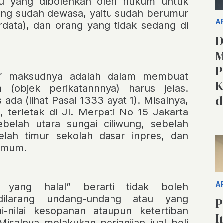
au yang dibolehkan oleh hukum untuk
ang sudah dewasa, yaitu sudah berumur
A
data), dan orang yang tidak sedang di
D
M
P
u”
maksudnya adalah dalam membuat
K
an (objek perikatannnya) harus jelas.
d
 ada (lihat Pasal 1333 ayat 1). Misalnya,
2
, terletak di Jl. Merpati No 15 Jakarta
elah utara sungai ciliwung, sebelah
lah timur sekolah dasar inpres, dan
umum.
A
 yang halal”
berarti tidak boleh
dilarang
undang-undang atau yang
P
-nilai kesopanan ataupun ketertiban
I
salnya melakukan perjanjian jual beli