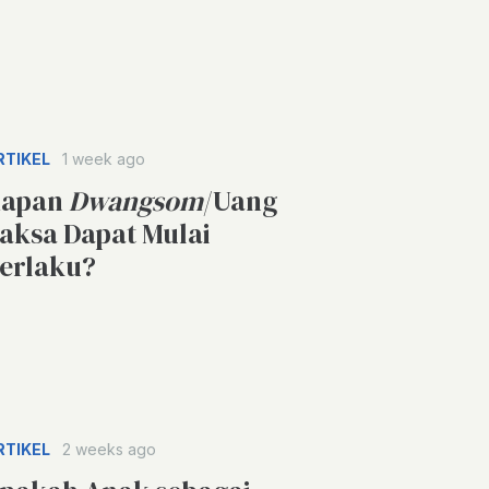
RTIKEL
1 week ago
apan
Dwangsom
/Uang
aksa Dapat Mulai
erlaku?
RTIKEL
2 weeks ago