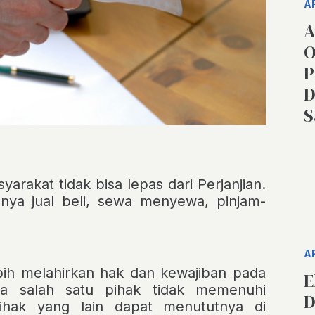
A
A
O
P
D
S
rakat tidak bisa lepas dari Perjanjian.
alnya jual beli, sewa menyewa, pinjam-
A
ebih melahirkan hak dan kewajiban pada
E
ka salah satu pihak tidak memenuhi
D
ihak yang lain dapat menututnya di