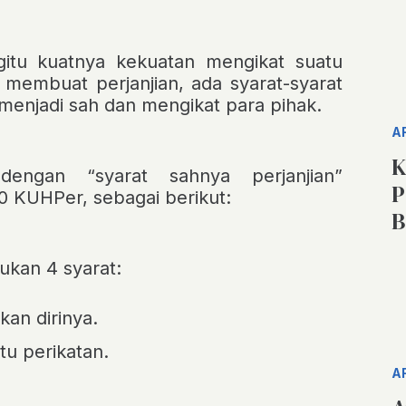
itu kuatnya kekuatan mengikat suatu
 membuat perjanjian, ada syarat-syarat
 menjadi sah dan mengikat para pihak.
A
K
al dengan
“syarat sahnya perjanjian”
P
0 KUHPer, sebagai berikut:
B
ukan 4 syarat:
an dirinya.
u perikatan.
A