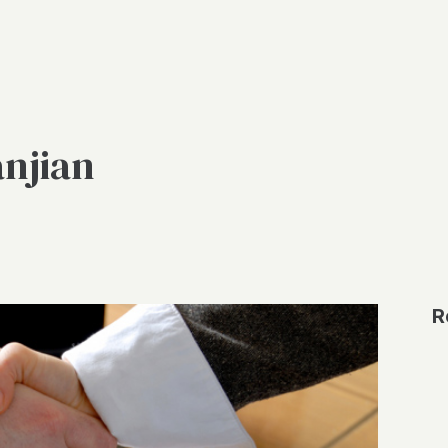
anjian
R