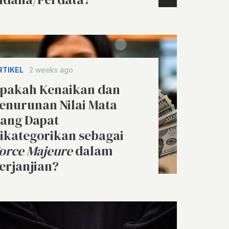
RTIKEL
2 weeks ago
pakah Kenaikan dan
enurunan Nilai Mata
ang Dapat
ikategorikan sebagai
orce Majeure
dalam
erjanjian?