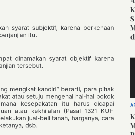
A
K
S
M
an syarat subjektif, karena berkenaan
rjanjian itu.
d
mpat
dinamakan syarat objektif karena
njian tersebut.
ng mengikat kandiri”
berarti, para pihak
kat atau setuju
mengenai hal-hal pokok
dimana kesepakatan itu harus dicapai
A
uan atau kekhilafan (Pasal 1321 KUH
K
elakukan jual-beli tanah, harganya, cara
M
etanya, dsb.
P