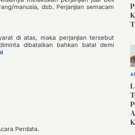
P
 orang/manusia, dsb. Perjanjian semacam
K
T
rat di atas, maka perjanjian tersebut
 diminta dibatalkan bahkan batal demi
ni
A
L
T
P
A
K
cara Perdata.