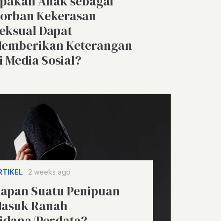
pakah Anak sebagai
orban Kekerasan
eksual Dapat
emberikan Keterangan
i Media Sosial?
RTIKEL
2 weeks ago
apan Suatu Penipuan
asuk Ranah
idana/Perdata?