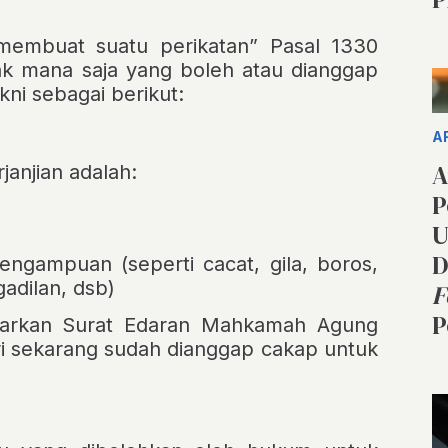
membuat suatu perikatan”
Pasal 1330
k mana saja yang boleh atau dianggap
ni sebagai berikut:
A
A
anjian adalah:
P
U
D
ngampuan (seperti cacat, gila, boros,
gadilan, dsb)
F
P
asarkan Surat Edaran Mahkamah Agung
ri sekarang sudah dianggap cakap untuk