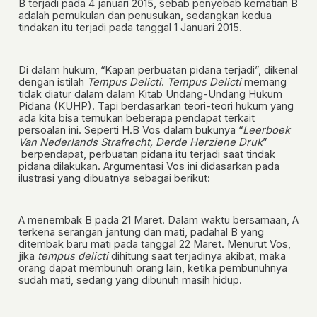
B terjadi pada 4 januari 2015, sebab penyebab kematian B
adalah pemukulan dan penusukan, sedangkan kedua
tindakan itu terjadi pada tanggal 1 Januari 2015.
Di dalam hukum, “Kapan perbuatan pidana terjadi”, dikenal
dengan istilah
Tempus Delicti
.
Tempus Delicti
memang
tidak diatur dalam dalam Kitab Undang-Undang Hukum
Pidana (KUHP). Tapi berdasarkan teori-teori hukum yang
ada kita bisa temukan beberapa pendapat terkait
persoalan ini. Seperti H.B Vos dalam bukunya “
Leerboek
Van Nederlands Strafrecht, Derde Herziene Druk
”
berpendapat, perbuatan pidana itu terjadi
saat tindak
pidana dilakukan
. Argumentasi Vos ini didasarkan pada
ilustrasi yang dibuatnya sebagai berikut:
A menembak B pada 21 Maret. Dalam waktu bersamaan, A
terkena serangan jantung dan mati, padahal B yang
ditembak baru mati pada tanggal 22 Maret. Menurut Vos,
jika
tempus delicti
dihitung saat terjadinya akibat, maka
orang dapat membunuh orang lain, ketika pembunuhnya
sudah mati, sedang yang dibunuh masih hidup.