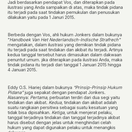
Jadi berdasarkan pendapat Vos, dan diterapkan pada
ilustrasi yang Anda sampaikan di atas, maka tindak pidana
itu terjadi pada saat
tindakan pemukulan dan penusukan
dilakukan
yaitu pada 1 Januri 2015.
Berbeda dengan Vos, ahli hukum Jonkers dalam bukunya
“
Handboek Van Het Nederlandsch-Indische Strafrech”
mengatakan, dalam ilustrasi yang demikian tindak pidana
itu terjadi pada
saat tindakan dan akibat itu terjadi
. Artinya
kedua tanggal tersebut harus dimasukan dalam dakwaan
penuntut umum. jika diterapkan pada ilustrasi Anda, maka
tindak pidana itu terjadi dari tanggal 1 Januari 2015 hingga
4 Januari 2015.
Eddy O.S. Hiariej dalam bukunya
“Prinsip-Prinsip Hukum
Pidana”
juga sepakat dengan pendapat Jonkers.
Alasannya:
Pertama,
perbuatan terdiri dari dua segi yaitu
tindakan dan akibat.
Kedua,
tindakan dan akibat adalah
suatu rangkaian persitiwa sebagai suatu kesatuan yang
tidak bisa dipisahkan.
Ketiga,
untuk menjerat pelaku,
tanggal terjadinya tindakan dan tanggal terjadinya akibat
harus disebut dengan jelas untuk menghindari celah
hukum yang dapat digunakan pelaku untuk menangkis