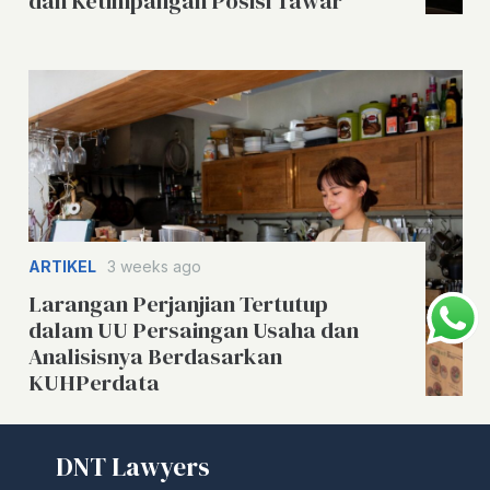
dan Ketimpangan Posisi Tawar
ARTIKEL
3 weeks ago
Larangan Perjanjian Tertutup
dalam UU Persaingan Usaha dan
Analisisnya Berdasarkan
KUHPerdata
DNT Lawyers