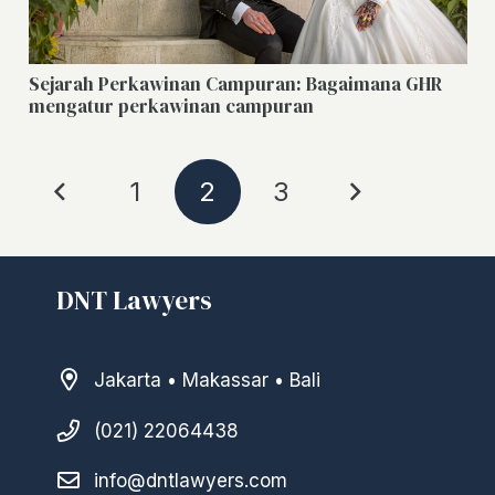
Sejarah Perkawinan Campuran: Bagaimana GHR
mengatur perkawinan campuran
1
2
3
DNT Lawyers
Jakarta • Makassar • Bali
(021) 22064438
info@dntlawyers.com