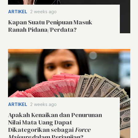
ARTIKEL
2 weeks ago
Kapan Suatu Penipuan Masuk
Ranah Pidana/Perdata?
ARTIKEL
2 weeks ago
Apakah Kenaikan dan Penurunan
Nilai Mata Uang Dapat
Dikategorikan sebagai
Force
Majeure
dalam Perjanjian?