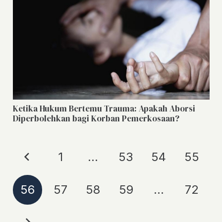
Ketika Hukum Bertemu Trauma: Apakah Aborsi
Diperbolehkan bagi Korban Pemerkosaan?
1
…
53
54
55
56
57
58
59
…
72