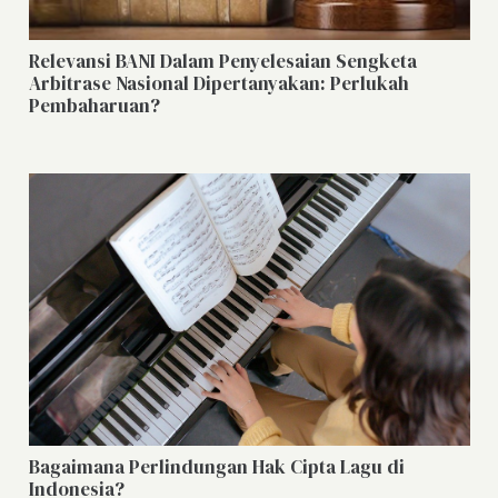
Relevansi BANI Dalam Penyelesaian Sengketa
Arbitrase Nasional Dipertanyakan: Perlukah
Pembaharuan?
Bagaimana Perlindungan Hak Cipta Lagu di
Indonesia?