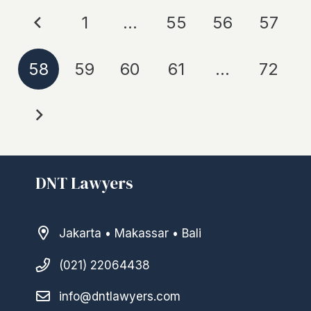
1
…
55
56
57
58
59
60
61
…
72
DNT Lawyers
Jakarta • Makassar • Bali
(021) 22064438
info@dntlawyers.com