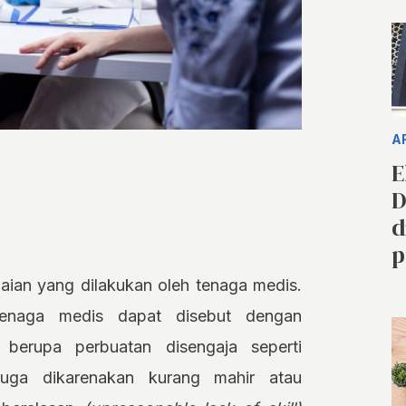
A
E
D
d
p
lalaian yang dilakukan oleh tenaga medis.
 tenaga medis dapat disebut dengan
 berupa perbuatan disengaja seperti
juga dikarenakan kurang mahir atau