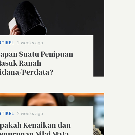
RTIKEL
2 weeks ago
apan Suatu Penipuan
asuk Ranah
idana/Perdata?
RTIKEL
2 weeks ago
pakah Kenaikan dan
enurunan Nilai Mata