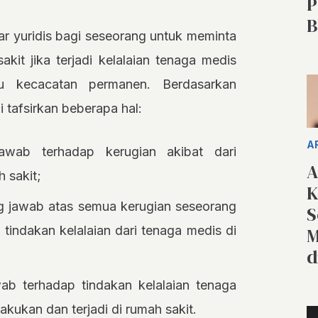
P
B
ar yuridis bagi seseorang untuk meminta
it jika terjadi kelalaian tenaga medis
u kecacatan permanen. Berdasarkan
 tafsirkan beberapa hal:
A
awab terhadap kerugian akibat dari
A
h sakit;
K
g jawab atas semua kerugian seseorang
S
a tindakan kelalaian dari tenaga medis di
M
d
ab terhadap tindakan kelalaian tenaga
lakukan dan terjadi di rumah sakit.