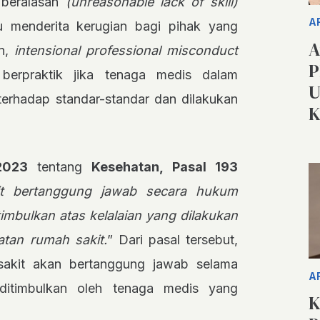
 beralasan
(unreasonable lack of skill)
A
u menderita kerugian bagi pihak yang
A
in,
intensional professional misconduct
P
 berpraktik jika tenaga medis dalam
U
terhadap standar-standar dan dilakukan
K
2023
tentang
Kesehatan, Pasal 193
t bertanggung jawab secara hukum
imbulkan atas kelalaian yang dilakukan
tan rumah sakit.
” Dari pasal tersebut,
sakit akan bertanggung jawab selama
A
ditimbulkan oleh tenaga medis yang
K