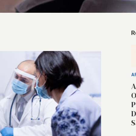
R
A
A
O
P
D
S