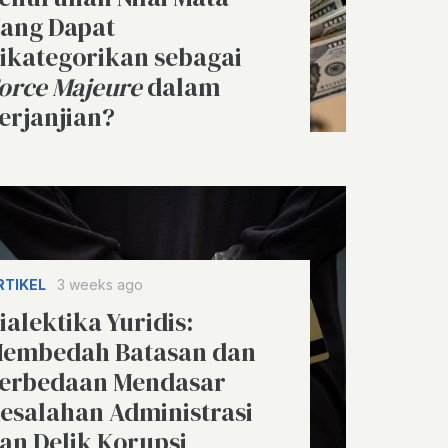
ang Dapat
ikategorikan sebagai
orce Majeure
dalam
erjanjian?
RTIKEL
3 weeks ago
ialektika Yuridis:
embedah Batasan dan
erbedaan Mendasar
esalahan Administrasi
an Delik Korupsi