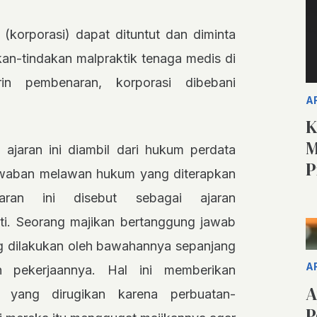
korporasi) dapat dituntut dan diminta
an-tindakan malpraktik tenaga medis di
rin pembenaran, korporasi dibebani
A
K
M
: ajaran ini diambil dari hukum perdata
P
awaban melawan hukum yang diterapkan
ran ini disebut sebagai ajaran
i. Seorang majikan bertanggung jawab
g dilakukan oleh bawahannya sepanjang
A
h pekerjaannya. Hal ini memberikan
A
 yang dirugikan karena perbuatan-
P