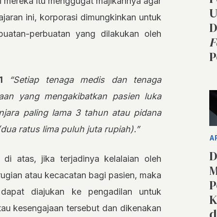
 mereka itu menggugat majikannya agar
U
jaran ini, korporasi dimungkinkan untuk
D
buatan-perbuatan yang dilakukan oleh
F
P
1
“Setiap tenaga medis dan tenaga
aan yang mengakibatkan pasien luka
njara paling lama 3 tahun atau pidana
ua ratus lima puluh juta rupiah).”
A
D
i atas, jika terjadinya kelalaian oleh
M
ugian atau kecacatan bagi pasien, maka
P
 dapat diajukan ke pengadilan untuk
K
tau kesengajaan tersebut dan dikenakan
d