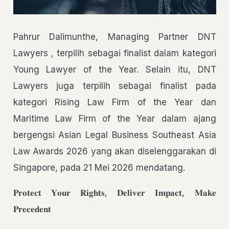
Pahrur Dalimunthe, Managing Partner DNT
Lawyers , terpilih sebagai finalist dalam kategori
Young Lawyer of the Year. Selain itu, DNT
Lawyers juga terpilih sebagai finalist pada
kategori Rising Law Firm of the Year dan
Maritime Law Firm of the Year dalam ajang
bergengsi Asian Legal Business Southeast Asia
Law Awards 2026 yang akan diselenggarakan di
Singapore, pada 21 Mei 2026 mendatang.
𝐏𝐫𝐨𝐭𝐞𝐜𝐭 𝐘𝐨𝐮𝐫 𝐑𝐢𝐠𝐡𝐭𝐬, 𝐃𝐞𝐥𝐢𝐯𝐞𝐫 𝐈𝐦𝐩𝐚𝐜𝐭, 𝐌𝐚𝐤𝐞
𝐏𝐫𝐞𝐜𝐞𝐝𝐞𝐧𝐭